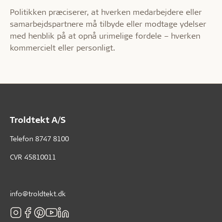
Politikken præciserer, at hverken medarbejdere eller
samarbejdspartnere må tilbyde eller modtage ydelser
med henblik på at opnå urimelige fordele – hverken
kommercielt eller personligt.
Troldtekt A/S
Telefon
8747 8100
CVR 45810011
info@troldtekt.dk