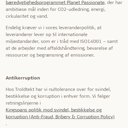
bæredygtighedsprogrammet Planet Passionate
, der har
ambitiøse mål inden for CO2-udledning, energi,
cirkularitet og vand.
Endelig kræver vi i vores leverandørpolitik, at
leverandører lever op til internationale
miljøstandarder, som er i tråd med ISO14001 – samt
at de arbejder med affaldshåndtering, bevarelse af
ressourcer og begrænsning af emissioner.
Antikorruption
Hos Troldtekt har vi nultolerance over for svindel,
bestikkelse og korruption i enhver form. Vi følger
retningslinjerne i
Kingspans politik mod svindel, bestikkelse og
korruption (Anti-Fraud, Bribery & Corruption Policy)
.