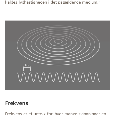
kaldes lydhastigheden i det pågældende medium."
Frekvens
Frekvens er et udtryk for, hvor mange svingninger en