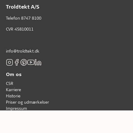
Troldtekt A/S
Telefon
8747 8100
CVR 45810011
info@troldtekt.dk
Om os
CSR
Karriere
Historie
Priser og udmærkelser
Impressum
Salgs- og leveringsbetingelser
Troldtekt Suppliers
Data- og cookiepolitik