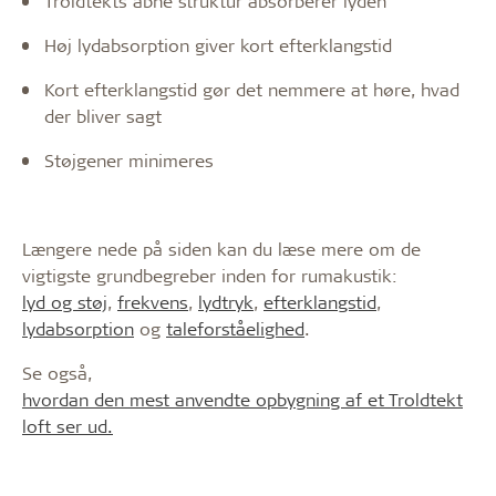
Troldtekts åbne struktur absorberer lyden
Høj lydabsorption giver kort efterklangstid
Kort efterklangstid gør det nemmere at høre, hvad
der bliver sagt
Støjgener minimeres
Længere nede på siden kan du læse mere om de
vigtigste grundbegreber inden for rumakustik:
lyd og støj
,
frekvens
,
lydtryk
,
efterklangstid
,
lydabsorption
og
taleforståelighed
.
Se også,
hvordan den mest anvendte opbygning af et Troldtekt
loft ser ud.