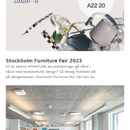
Stockholm Furniture Fair 2023
Vil du opleve effektfulde akustikløsninger gå hånd i
hånd med karakterfuldt design? Så besøg Troldtekt AB
på designmessen Stockholm Furniture Fair. Her kan du
se et udvalg af designløsninger i flotte farver og
kombinationer. Prøv også det virtuelle designpuslespil
på standen, hvor du kan vinde en weekendrejse til
København. Og hør Troldtekts oplæg om design med
sunde materialer.