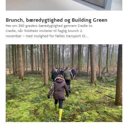
Brunch, bæredygtighed og Building Green
Hør om 360 graders bæredygtighed gennem Cradle to
Cradle, når Troldtekt inviterer til faglig brunch 2.
november – med mulighed for fælles transport til
Building Green.