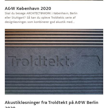
A&W København 2020
Skal du besøge ARCHITECT@WORK i København, Berlin
eller Stuttgart? Så kan du opleve Troldtekts serie af
designløsninger, som kombinerer god akustik med
personligt udtryk.
Akustikløsninger fra Troldtekt på A@W Berlin
2020