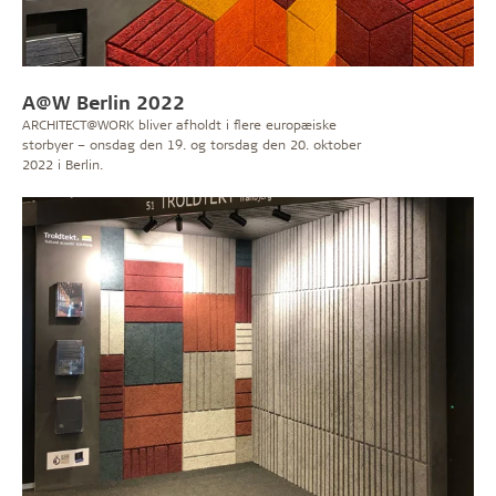
A@W Berlin 2022
ARCHITECT@WORK bliver afholdt i flere europæiske
storbyer – onsdag den 19. og torsdag den 20. oktober
2022 i Berlin.