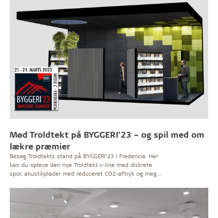
Mød Troldtekt på BYGGERI’23 – og spil med om
lækre præmier
Besøg Troldtekts stand på BYGGERI’23 i Fredericia. Her
kan du opleve den nye Troldtekt v-line med diskrete
spor, akustikplader med reduceret CO2-aftryk og meget
andet. Prøv også vores virtuelle designpuslespil, hvor du
kan vinde en middag. Eller deltag i konkurrencen om
pladerne fra standen.