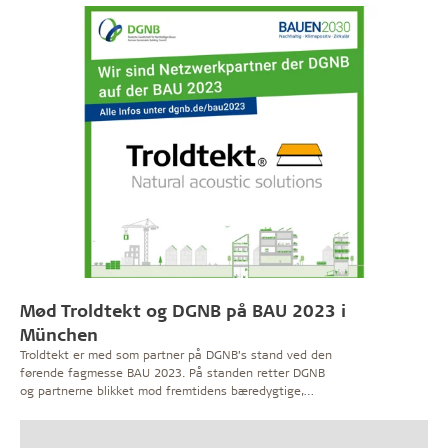
’Green session’ om sundt indeklima i kontormiljøer.
Mød Troldtekt og DGNB på BAU 2023 i
München
Troldtekt er med som partner på DGNB’s stand ved den
førende fagmesse BAU 2023. På standen retter DGNB
og partnerne blikket mod fremtidens bæredygtige,
klimapositive og cirkulære byggeri.