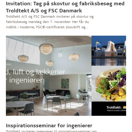
Invitation: Tag på skovtur og fabriksbesøg med
Troldtekt A/S og FSC Danmark
Troldtekt A/S og FSC Danmark inviterer på skovtur og
fabriksbesøg mandag den 7. november. Her får du
indblik i moderne, FSC®-certificeret skovdrift og
produktion af FSC-certificerede akustikplader.
Inspirationsseminar for ingeniører
Troldtekt inviterer ingeniører til inspirationsseminar om