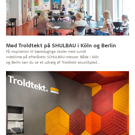
Mød Troldtekt på SHULBAU i Köln og Berlin
Få inspiration til bæredygtige skoler med sundt
indeklima på efterårets SCHULBAU-messer. Både i Köln
og Berlin kan du se et udvalg af Troldtekt akustikplader
og høre inspirerende oplæg i Experten Lab.