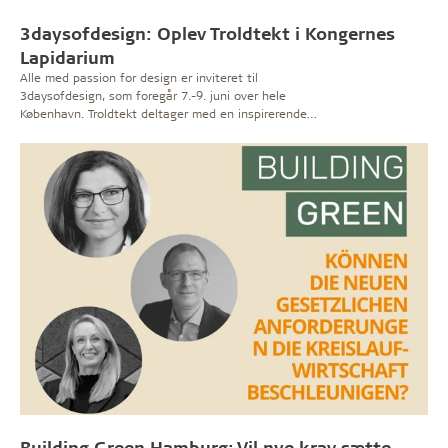
3daysofdesign: Oplev Troldtekt i Kongernes
Lapidarium
Alle med passion for design er inviteret til
3daysofdesign, som foregår 7.-9. juni over hele
København. Troldtekt deltager med en inspirerende
installation blandt de fine, gamle skulpturer i Kongernes
Lapidarium. Under designfestivalen kan du også besøge
vores showroom i Vestergade.
Building Green Hamburg: Vil nye krav sætte