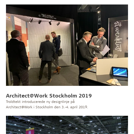
kooperationspartner med DGNB - det tyske selskab for
bæredygtigt byggeri. Læs messerapport her.
Architect@Work Stockholm 2019
Troldtekt introducerede ny designlinje på
Architect@Work i Stockholm den 3.-4. april 2019.