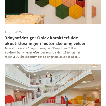
16.05.2025
3daysofdesign: Oplev karakterfulde
akustikløsninger i historiske omgivelser
Temaet for årets 3daysofdesign er ”Keep it real”. Hos
Troldtekt har vi levet efter det motto siden 1935, og i år
fejrer vi 90-års jubilæum for de originale akustikplader.
Oplev dem med egne ører og øjne under den
københavnske designfestival – i Kongernes Lapidarium
og i Troldtekts showroom.