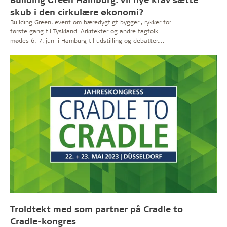
skub i den cirkulære økonomi?
Building Green, event om bæredygtigt byggeri, rykker for
første gang til Tyskland. Arkitekter og andre fagfolk
mødes 6.-7. juni i Hamburg til udstilling og debatter.
Troldtekt sidder med i panelet under en debat, hvor
produktdatabasen Building Material Scout er vært.
Troldtekt med som partner på Cradle to
Cradle-kongres