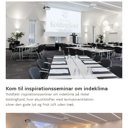
Kom til inspirationsseminar om indeklima
Troldtekt inspirationsseminar om indeklima på Hotel
Koldingfjord, hvor akustiklofter med lavtryksventilation
sikrer den gode lyd og frisk luft uden træk.