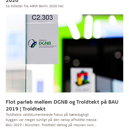
Se billeder fra A@W Berlin 2020 her.
Flot parløb mellem DGNB og Troldtekt på BAU
2019 | Troldtekt
Troldtekts veldokumenterede fokus på bæredygtigt
byggeri var meget synligt på den netop afholdte messe
BAU 2019 i München. Troldtekt deltog på messen som