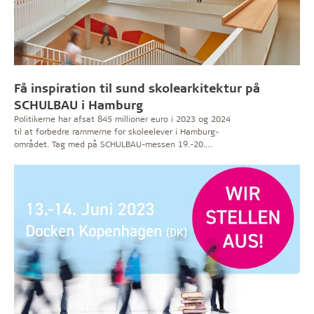
Få inspiration til sund skolearkitektur på
SCHULBAU i Hamburg
Politikerne har afsat 845 millioner euro i 2023 og 2024
til at forbedre rammerne for skoleelever i Hamburg-
området. Tag med på SCHULBAU-messen 19.-20.
september, og oplev blandt andet karakterfulde
Troldtekt akustikløsninger, som bidrager til et sundt
indeklima.