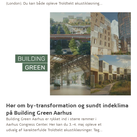
(London). Du kan både opleve Troldtekt akustikløsninger
og høre vores pointer om materialesundhed til et af
fagmessens seminarer.
Hør om by-transformation og sundt indeklima
på Building Green Aarhus
Building Green Aarhus er rykket ind i større rammer i
Aarhus Congress Center. Her kan du 3.-4. maj opleve et
udvalg af karakterfulde Troldtekt akustikløsninger. Tag
også plads ved scenen, når Troldtekt er vært for en