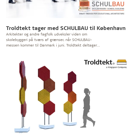
Troldtekt tager med SCHULBAU til København
Arkitekter og andre fagfolk udveksler viden om
skolebyggeri på tværs af grænser, når SCHULBAU-
messen kommer til Danmark i juni. Troldtekt deltager
som udstiller, partner på en studietur for arkitekter og
sponsor for messens studenterkonkurrence.