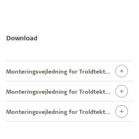
Download
Monteringsvejledning for Troldtekt® inspektionslem 300 X 300 mm og 400 X 400 mm monteret i C60 skinnesystem
Monteringsvejledning for Troldtekt® inspektionslem 600 X 1200 mm monteret i C60 skinnesystem
Monteringsvejledning for Troldtekt® inspektionslem 600 X 600 mm monteret i C60 skinnesystem