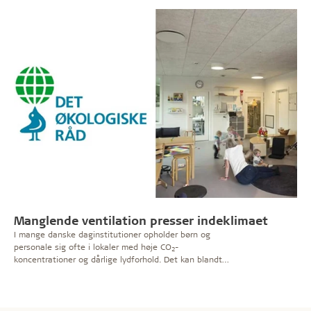
lege? Læs interviews med Katja Bødtger, programleder
for skoler & institutioner i DGI, og Jannie Moon Lindskov,
direktør hos Dansk Center for Undervisningsmiljø.
Manglende ventilation presser indeklimaet
I mange danske daginstitutioner opholder børn og
personale sig ofte i lokaler med høje CO
-
2
koncentrationer og dårlige lydforhold. Det kan blandt
andet hæmme børnenes sproglige
udvikling. Seniorrådgiver Christian Jarby fra Det
Økologiske Råd, der har undersøgt forholdene, peger
især på mangelfuld ventilation som årsag til det