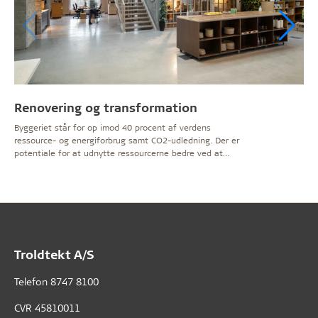
Renovering og transformation
Byggeriet står for op imod 40 procent af verdens
ressource- og energiforbrug samt CO2-udledning. Der er
potentiale for at udnytte ressourcerne bedre ved at
vælge sunde materialer med lang levetid og
transformere eksisterende bygninger til nye formål.
Troldtekt A/S
Telefon
8747 8100
CVR 45810011