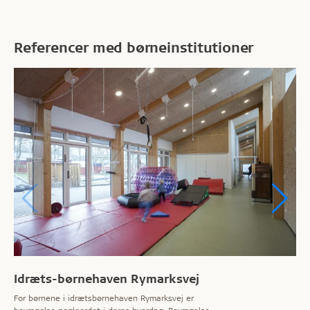
pressede indeklima.
Referencer med børneinstitutioner
Idræts-børnehaven Rymarksvej
For børnene i idrætsbørnehaven Rymarksvej er