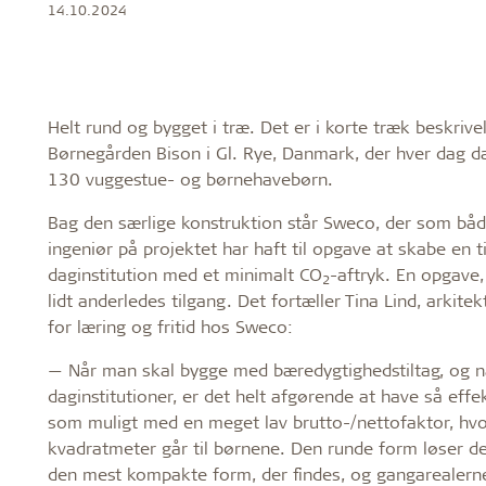
14.10.2024
Troldtekt
Helt rund og bygget i træ. Det er i korte træk beskrive
Børnegården Bison i Gl. Rye, Danmark, der hver dag 
130 vuggestue- og børnehavebørn.
Bag den særlige konstruktion står Sweco, der som båd
ingeniør på projektet har haft til opgave at skabe en 
daginstitution med et minimalt CO
-aftryk. En opgave,
2
lidt anderledes tilgang. Det fortæller Tina Lind, arkitek
for læring og fritid hos Sweco:
— Når man skal bygge med bæredygtighedstiltag, og 
daginstitutioner, er det helt afgørende at have så effe
som muligt med en meget lav brutto-/nettofaktor, hvor
kvadratmeter går til børnene. Den runde form løser det
den mest kompakte form, der findes, og gangarealerne