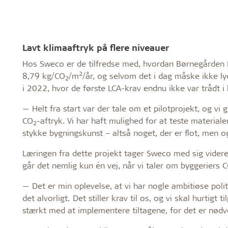
Lavt klimaaftryk på flere niveauer
Hos Sweco er de tilfredse med, hvordan Børnegården B
2
8,79 kg/CO
/m
/år, og selvom det i dag måske ikke ly
2
i 2022, hvor de første LCA-krav endnu ikke var trådt i 
— Helt fra start var der tale om et pilotprojekt, og vi 
CO
-aftryk. Vi har haft mulighed for at teste materiale
2
stykke bygningskunst – altså noget, der er flot, men o
Læringen fra dette projekt tager Sweco med sig videre –
går det nemlig kun én vej, når vi taler om byggeriers 
— Det er min oplevelse, at vi har nogle ambitiøse polit
det alvorligt. Det stiller krav til os, og vi skal hurtigt 
stærkt med at implementere tiltagene, for det er nødv