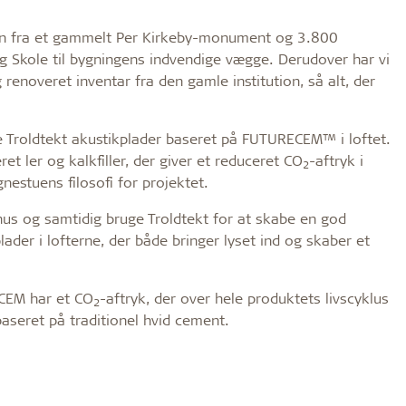
ten fra et gammelt Per Kirkeby-monument og 3.800
g Skole til bygningens indvendige vægge. Derudover har vi
 renoveret inventar fra den gamle institution, så alt, der
de Troldtekt akustikplader baseret på FUTURECEM™ i loftet.
 ler og kalkfiller, der giver et reduceret CO
-aftryk i
2
gnestuens filosofi for projektet.
hus og samtidig bruge Troldtekt for at skabe en god
ader i lofterne, der både bringer lyset ind og skaber et
CEM har et CO
-aftryk, der over hele produktets livscyklus
2
aseret på traditionel hvid cement.