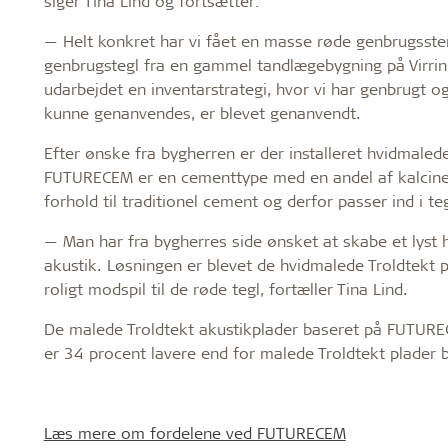
siger Tina Lind og fortsætter:
— Helt konkret har vi fået en masse røde genbrugss
genbrugstegl fra en gammel tandlægebygning på Virrin
udarbejdet en inventarstrategi, hvor vi har genbrugt og
kunne genanvendes, er blevet genanvendt.
Efter ønske fra bygherren er der installeret hvidmale
FUTURECEM er en cementtype med en andel af kalcineret
forhold til traditionel cement og derfor passer ind i te
— Man har fra bygherres side ønsket at skabe et lyst 
akustik. Løsningen er blevet de hvidmalede Troldtekt pl
roligt modspil til de røde tegl, fortæller Tina Lind.
De malede Troldtekt akustikplader baseret på FUTURE
er 34 procent lavere end for malede Troldtekt plader b
Læs mere om fordelene ved FUTURECEM