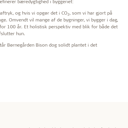
finerer bæredygtighed i byggeriet:
ftryk, og hvis vi opgør det i CO
, som vi har gjort på
2
age. Omvendt vil mange af de bygninger, vi bygger i dag,
 100 år. Et holistisk perspektiv med blik for både det
fslutter hun.
tår Børnegården Bison dog solidt plantet i det