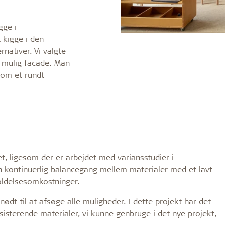
gge i
t kigge i den
nativer. Vi valgte
t mulig facade. Man
 om et rundt
t, ligesom der er arbejdet med variansstudier i
n kontinuerlig balancegang mellem materialer med et lavt
holdelsesomkostninger.
nødt til at afsøge alle muligheder. I dette projekt har det
ksisterende materialer, vi kunne genbruge i det nye projekt,