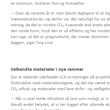
et minimum, forklarer hun og fortsætter:
— Over de seneste år er man blevet dygtigere til at by
trækonstruktioner, og derfor var det naturligt for os a
retning, da det er mindre CO
-krævende end andre alter
2
den runde form, fordi den er så effektiv og har minds
kan sige, at det er pragmatisme, der møder drømmen
byggeri, siger Tina Lind.
Velkendte materialer i nye rammer
Der er løbende udarbejdet LCA-screeninger på projekte
forbindelse med materialevalgene, og det har været e
CO
-aftryk og materialer med lave drifts- og vedlige
2
— Når vi skal holde aftrykket så lavt som muligt, er vi 
blandt andet betydet, at vi har kigget efter allerede e