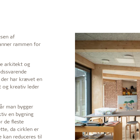
lsen af
danner rammen for
e arkitekt og
tidssvarende
 der har krævet en
t og kreativ leder
når man bygger
ktiv en bygning
 de fleste
te, da cirklen er
 kan reduceres til