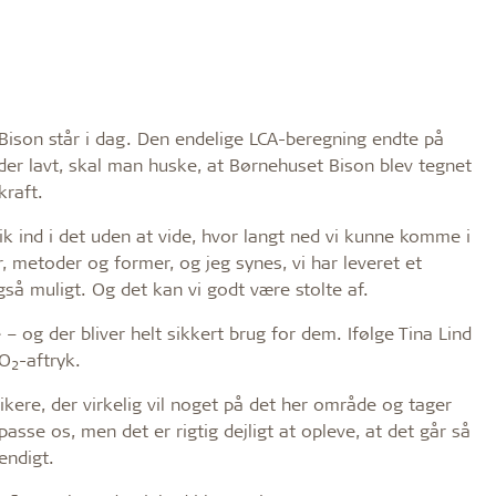
ison står i dag. Den endelige LCA-beregning endte på
der lavt, skal man huske, at Børnehuset Bison blev tegnet
kraft.
gik ind i det uden at vide, hvor langt ned vi kunne komme i
r, metoder og former, og jeg synes, vi har leveret et
gså muligt. Og det kan vi godt være stolte af.
 og der bliver helt sikkert brug for dem. Ifølge Tina Lind
CO
-aftryk.
2
ikere, der virkelig vil noget på det her område og tager
tilpasse os, men det er rigtig dejligt at opleve, at det går så
endigt.