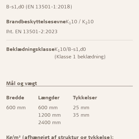
B-s1,d0 (EN 13501-1:2018)
Brandbeskyttelsesevne
K
10 / K
10
1
2
Iht. EN 13501-2:2023
Beklædningsklasse
K
10/B-s1,d0
1
(Klasse 1 beklædning)
Mål og vægt
Bredde
Længder
Tykkelser
600 mm
600 mm
25 mm
1200 mm
35 mm
2400 mm
Kg/m² (afhængigt af struktur og tykkelse):