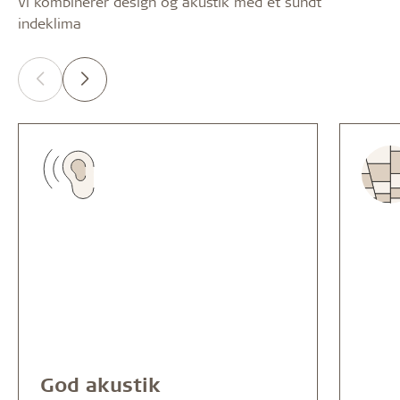
Vi kombinerer design og akustik med et sundt
indeklima
God akustik