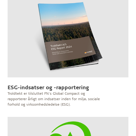
ESG-indsatser og -rapportering
Troldtekt er tilsluttet FN's Global Compact og
rapporterer årligt om indsatser inden for miljø, sociale
forhold og virksomhedsledelse (ESG).