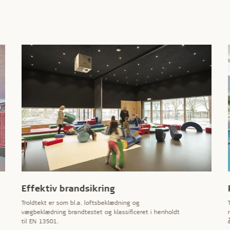
Effektiv brandsikring
Troldtekt er som bl.a. loftsbeklædning og
vægbeklædning brandtestet og klassificeret i henholdt
til EN 13501.