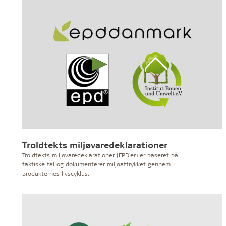
Troldtekts miljøvaredeklarationer
Troldtekts miljøvaredeklarationer (EPD'er) er baseret på
faktiske tal og dokumenterer miljøaftrykket gennem
produkternes livscyklus.