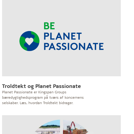
Troldtekt og Planet Passionate
Planet Passionate er Kingspan Groups
bæredygtighedsprogram på tværs af koncernens
selskaber. Læs, hvordan Troldtekt bidrager.