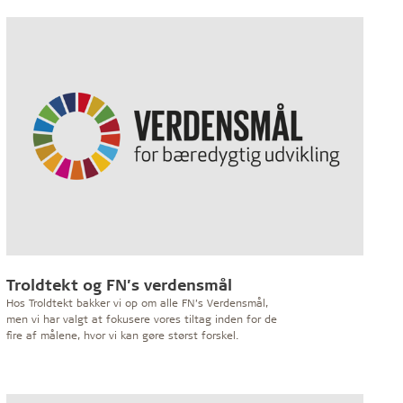
Troldtekt og FN’s verdensmål
Hos Troldtekt bakker vi op om alle FN’s Verdensmål,
men vi har valgt at fokusere vores tiltag inden for de
fire af målene, hvor vi kan gøre størst forskel.