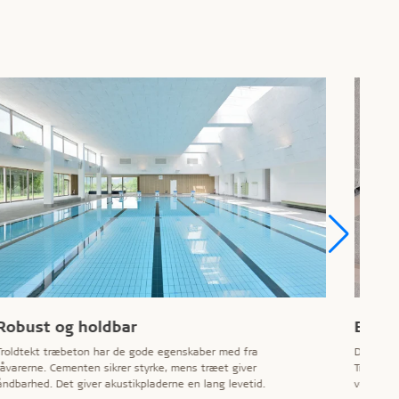
Robust og holdbar
Enkel
Troldtekt træbeton har de gode egenskaber med fra
Der finde
råvarerne. Cementen sikrer styrke, mens træet giver
Troldtekt
åndbarhed. Det giver akustikpladerne en lang levetid.
vedligeh