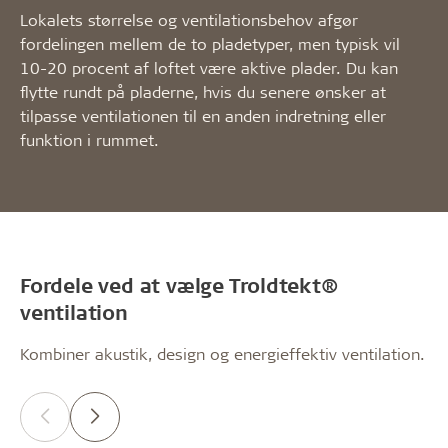
Lokalets størrelse og ventilationsbehov afgør
fordelingen mellem de to pladetyper, men typisk vil
10-20 procent af loftet være aktive plader. Du kan
flytte rundt på pladerne, hvis du senere ønsker at
tilpasse ventilationen til en anden indretning eller
funktion i rummet.
Fordele ved at vælge Troldtekt®
ventilation
Kombiner akustik, design og energieffektiv ventilation.