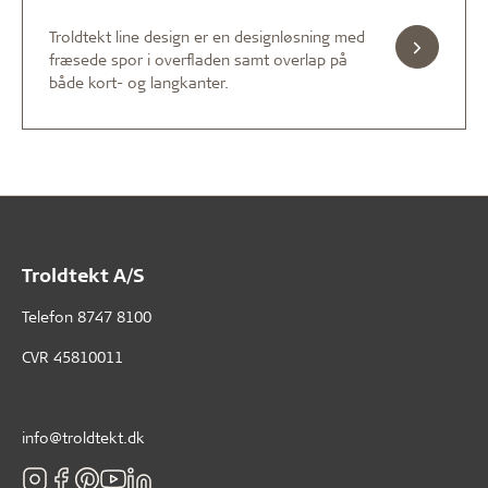
Troldtekt line design er en designløsning med
fræsede spor i overfladen samt overlap på
både kort- og langkanter.
Troldtekt A/S
Telefon
8747 8100
CVR 45810011
info@troldtekt.dk