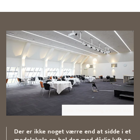
Foto: Thomas Mølvig, architect MAA
Der er ikke noget værre end at sidde i et
mødelokale en hel dag med dårlig luft og