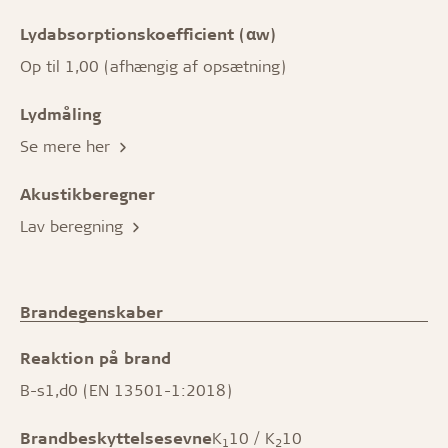
Lydabsorptionskoefficient (αw)
Op til 1,00 (afhængig af opsætning)
Lydmåling
Se mere her
Akustikberegner
Lav beregning
Brandegenskaber
Reaktion på brand
B-s1,d0 (EN 13501-1:2018)
Brandbeskyttelsesevne
K
10 / K
10
1
2