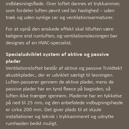
indblæsningsflade. Over loftet dannes et trykkammer,
som fordeler luften jævnt ved lav hastighed – uden
træk og uden synlige rør og ventilationsarmaturer.
For at opnå den ønskede effekt skal tilluften være
køligere end rumluften, og ventilationsløsningen bør
designes af en HVAC-specialist.
Specialudviklet system af aktive og passive
plader
Ventilationsloftet består af aktive og passive Troldtekt
akustikplader., der er udviklet særligt til løsningen.
Luften passerer gennem de aktive plader, mens de
passive plader har en tynd fleece på bagsiden, så
luften ikke trænger igennem. Pladerne har en tykkelse
på ned til 25 mm, og den anbefalede indbygningshøjde
er cirka 200 mm. Det giver plads til at skjule
installationer og teknik i trykkammeret og udnytte
rumhøjden bedst muligt.