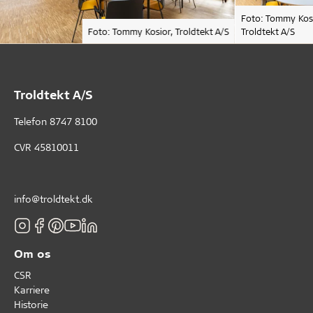
Foto: Tommy Kosi
Foto: Tommy Kosior, Troldtekt A/S
Troldtekt A/S
Troldtekt A/S
Telefon
8747 8100
CVR 45810011
info@troldtekt.dk
Om os
CSR
Karriere
Historie