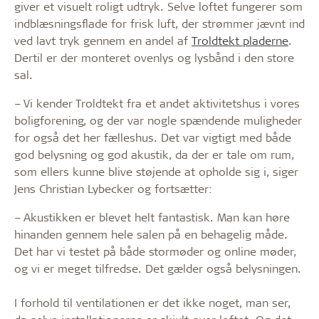
giver et visuelt roligt udtryk. Selve loftet fungerer som
indblæsningsflade for frisk luft, der strømmer jævnt ind
ved lavt tryk gennem en andel af
Troldtekt pladerne
.
Dertil er der monteret ovenlys og lysbånd i den store
sal.
– Vi kender Troldtekt fra et andet aktivitetshus i vores
boligforening, og der var nogle spændende muligheder
for også det her fælleshus. Det var vigtigt med både
god belysning og god akustik, da der er tale om rum,
som ellers kunne blive støjende at opholde sig i, siger
Jens Christian Lybecker og fortsætter:
– Akustikken er blevet helt fantastisk. Man kan høre
hinanden gennem hele salen på en behagelig måde.
Det har vi testet på både stormøder og online møder,
og vi er meget tilfredse. Det gælder også belysningen.
I forhold til ventilationen er det ikke noget, man ser,