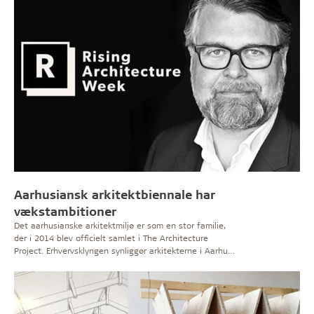
gøre Aarhus Ø til et samlingspunkt i byen.
Aarhusiansk arkitektbiennale har
vækstambitioner
Det aarhusianske arkitektmiljø er som en stor familie,
der i 2014 blev officielt samlet i The Architecture
Project. Erhvervsklyngen synliggør arkitekterne i Aarhus
og skaber arbejdspladser i de kreative erhverv.