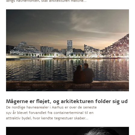
langs havnefronten, skal arkitekturen matche
omgivelserne. Og så har Københavns mål om at være
CO2-neutral i 2025 bidraget til at gøre bæredygtige
certificeringer til standard i byggeriet. Læs interviews
med chefarkitekt Rita Justesen fra By & Havn og Henrik
Stener Pedersen fra Rambøll.
Mågerne er fløjet, og arkitekturen folder sig ud
De nordlige havnearealer i Aarhus er over de seneste
syv år blevet forvandlet fra containerterminal til en
attraktiv bydel, hvor kendte tegnestuer skaber
spændende arkitektur. Det kan være en udfordring at få
byliv med ind i nye bydele, men havnebade, ø-haver,
restauranter og en udsigtspost i 128 meters højde skal