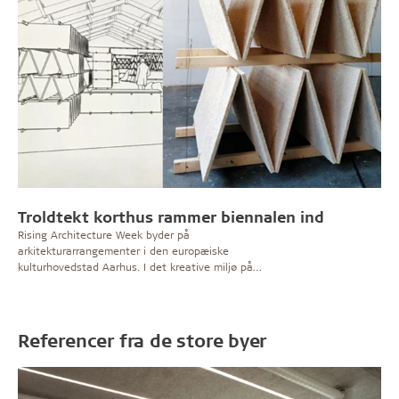
Troldtekt korthus rammer biennalen ind
Rising Architecture Week byder på
arkitekturarrangementer i den europæiske
kulturhovedstad Aarhus. I det kreative miljø på
’Godsbanen’ sætter det tyske arkitektkollektiv
Raumlabor scenen med en imponerende Troldtekt
installation. Installationen er skabt af Troldtekt
akustikplader, der er samlet som ”korthuse” i op til fem
Referencer fra de store byer
meters højde. Når biennalen er afviklet, kan pladerne
genbruges i byggeriet, fremhæver arkitekterne.