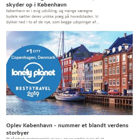
skyder op i København
København er i evig udvikling, og mange særegne
bydele sætter deres unikke præg på hovedstaden. Vi
dykker ned i to af de nye, som begge udspringer af
industritiden, og som nu føres ind i fremtiden. Tag med
til Carlsberg Byen og Nordhavn.
Oplev København - nummer et blandt verdens
storbyer
Et tårnhøjt gastronomisk niveau og en særlig evne til at