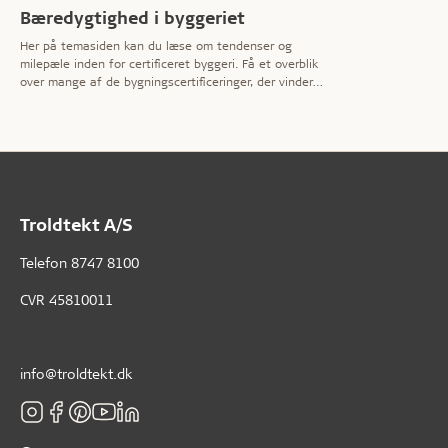
Bæredygtighed i byggeriet
Her på temasiden kan du læse om tendenser og
milepæle inden for certificeret byggeri. Få et overblik
over mange af de bygningscertificeringer, der vinder
frem i disse år – til fordel for brugerne, ejerne og
miljøet. Læs også, hvordan Troldtekt konkret bidrager
positivt til pointene i de forskellige ordninger.
Troldtekt A/S
Telefon
8747 8100
CVR 45810011
info@troldtekt.dk