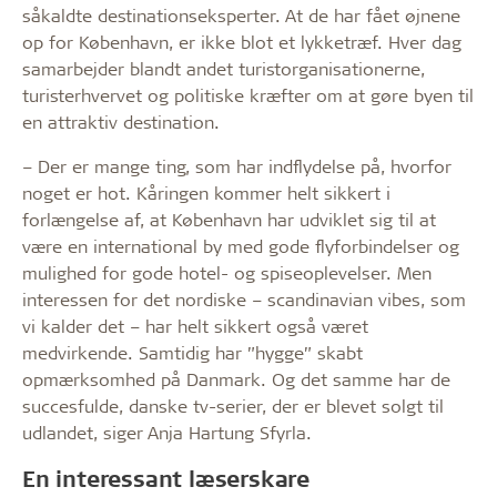
såkaldte destinationseksperter. At de har fået øjnene
op for København, er ikke blot et lykketræf. Hver dag
samarbejder blandt andet turistorganisationerne,
turisterhvervet og politiske kræfter om at gøre byen til
en attraktiv destination.
– Der er mange ting, som har indflydelse på, hvorfor
noget er hot. Kåringen kommer helt sikkert i
forlængelse af, at København har udviklet sig til at
være en international by med gode flyforbindelser og
mulighed for gode hotel- og spiseoplevelser. Men
interessen for det nordiske – scandinavian vibes, som
vi kalder det – har helt sikkert også været
medvirkende. Samtidig har ”hygge” skabt
opmærksomhed på Danmark. Og det samme har de
succesfulde, danske tv-serier, der er blevet solgt til
udlandet, siger Anja Hartung Sfyrla.
En interessant læserskare