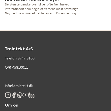
De største danske byer bliver ofte fremhævet
internationalt som nogle af verdens mest seværdige.
Tag med på online arkitekturrejse til København og
Aarhus.
Troldtekt A/S
Telefon
8747 8100
CVR 45810011
info@troldtekt.dk
Om os