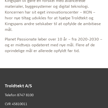
Kingspan vil gøre en forskel med avancerede
materialer, byggesystemer og digital teknologi.
Koncernen har sit eget innovationscenter – IKON –
hvor nye tiltag udvikles for at hjælpe Troldtekt og
Kingspans andre selskaber til at opfylde de ambitiøse
mål.
Planet Passionate løber over 10 år – fra 2020-2030 –
og er midtvejs opdateret med nye mål. Flere af de
oprindelige mål er allerede opfyldt før tid.
Troldtekt A/S
Telefon
8747 8100
CVR 45810011