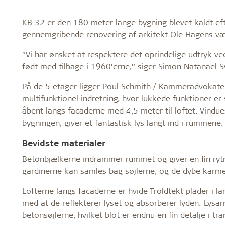
KB 32 er den 180 meter lange bygning blevet kaldt ef
gennemgribende renovering af arkitekt Ole Hagens vær
”Vi har ønsket at respektere det oprindelige udtryk ve
født med tilbage i 1960’erne,” siger Simon Natanael Sv
På de 5 etager ligger Poul Schmith / Kammeradvokate
multifunktionel indretning, hvor lukkede funktioner e
åbent langs facaderne med 4,5 meter til loftet. Vindue
bygningen, giver et fantastisk lys langt ind i rummene.
Bevidste materialer
Betonbjælkerne indrammer rummet og giver en fin rytme 
gardinerne kan samles bag søjlerne, og de dybe karm
Lofterne langs facaderne er hvide Troldtekt plader i la
med at de reflekterer lyset og absorberer lyden. Lysar
betonsøjlerne, hvilket blot er endnu en fin detalje i t