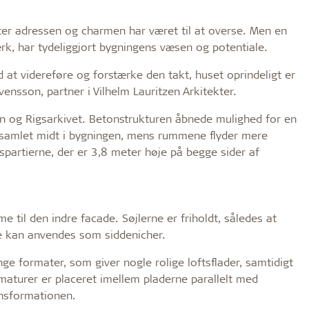
ter adressen og charmen har været til at overse. Men en
k, har tydeliggjort bygningens væsen og potentiale.
d at videreføre og forstærke den takt, huset oprindeligt er
ensson, partner i Vilhelm Lauritzen Arkitekter.
n og Rigsarkivet. Betonstrukturen åbnede mulighed for en
r samlet midt i bygningen, mens rummene flyder mere
spartierne, der er 3,8 meter høje på begge sider af
til den indre facade. Søjlerne er friholdt, således at
e kan anvendes som siddenicher.
nge formater, som giver nogle rolige loftsflader, samtidigt
maturer er placeret imellem pladerne parallelt med
ransformationen.