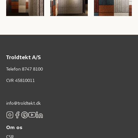
Troldtekt A/S
Telefon
8747 8100
CVR 45810011
info@troldtekt.dk
Om os
CSR