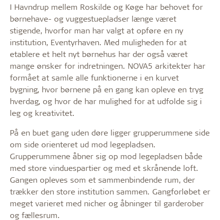
I Havndrup mellem Roskilde og Køge har behovet for
børnehave- og vuggestuepladser længe været
stigende, hvorfor man har valgt at opføre en ny
institution, Eventyrhaven. Med muligheden for at
etablere et helt nyt børnehus har der også været
mange ønsker for indretningen. NOVA5 arkitekter har
formået at samle alle funktionerne i en kurvet
bygning, hvor børnene på en gang kan opleve en tryg
hverdag, og hvor de har mulighed for at udfolde sig i
leg og kreativitet.
På en buet gang uden døre ligger grupperummene side
om side orienteret ud mod legepladsen.
Grupperummene åbner sig op mod legepladsen både
med store vinduespartier og med et skrånende loft.
Gangen opleves som et sammenbindende rum, der
trækker den store institution sammen. Gangforløbet er
meget varieret med nicher og åbninger til garderober
og fællesrum.