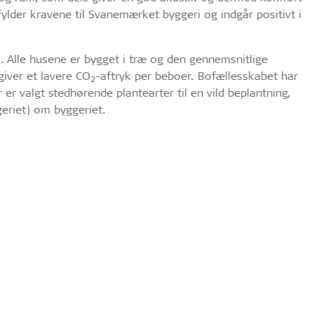
pfylder kravene til Svanemærket byggeri og indgår positivt i
k. Alle husene er bygget i træ og den gennemsnitlige
giver et lavere CO
-aftryk per beboer. Bofællesskabet har
2
 er valgt stedhørende plantearter til en vild beplantning,
geriet) om byggeriet.