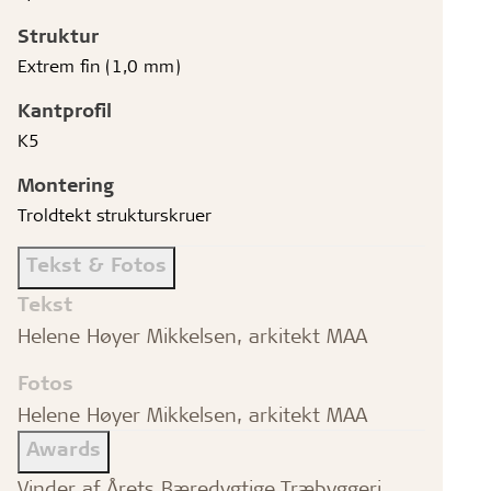
Struktur
Extrem fin (1,0 mm)
Kantprofil
K5
Montering
Troldtekt strukturskruer
Tekst & Fotos
Tekst
Helene Høyer Mikkelsen, arkitekt MAA
Fotos
Helene Høyer Mikkelsen, arkitekt MAA
Awards
Vinder af Årets Bæredygtige Træbyggeri