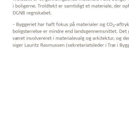
i boligerne. Troldtekt er samtidigt et materiale, der o
DGNB regnskabet.
- Byggeriet har haft fokus på materialer og CO
-aftry
2
boligstørrelse er mindre end landsgennemsnittet. Det 
været involvereret i materialevalg og arkitektur, og der
siger Lauritz Rasmussen (sekretariatsleder i Træ i Byg