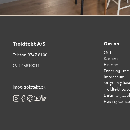
Troldtekt A/S
Om os
CSR
Telefon
8747 8100
Karriere
Historie
CVR 45810011
Priser og udm
Impressum
Salgs- og leve
info@troldtekt.dk
Troldtekt Supp
Data- og cook
Raising Conce