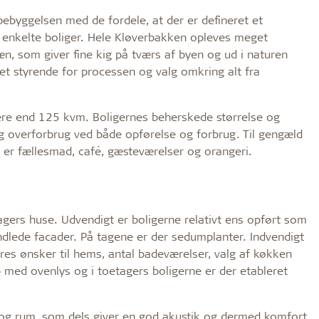
ebyggelsen med de fordele, at der er defineret et
 enkelte boliger. Hele Kløverbakken opleves meget
, som giver fine kig på tværs af byen og ud i naturen
t styrende for processen og valg omkring alt fra
mere end 125 kvm. Boligernes beherskede størrelse og
ng overforbrug ved både opførelse og forbrug. Til gengæld
er er fællesmad, café, gæsteværelser og orangeri.
tagers huse. Udvendigt er boligerne relativt ens opført som
dlede facader. På tagene er der sedumplanter. Indvendigt
res ønsker til hems, antal badeværelser, valg af køkken
ip med ovenlys og i toetagers boligerne er der etableret
r og rum, som dels giver en god akustik og dermed komfort