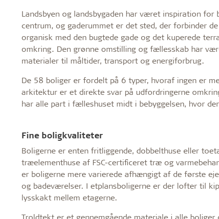
Landsbyen og landsbygaden har været inspiration for b
centrum, og gaderummet er det sted, der forbinder de
organisk med den bugtede gade og det kuperede terræn
omkring. Den grønne omstilling og fællesskab har være
materialer til måltider, transport og energiforbrug.
De 58 boliger er fordelt på 6 typer, hvoraf ingen er 
arkitektur er et direkte svar på udfordringerne omkri
har alle part i fælleshuset midt i bebyggelsen, hvor d
Fine boligkvaliteter
Boligerne er enten fritliggende, dobbelthuse eller toe
træelementhuse af FSC-certificeret træ og varmebehan
er boligerne mere varierede afhængigt af de første eje
og badeværelser. I etplansboligerne er der lofter til k
lysskakt mellem etagerne.
Troldtekt er et gennemgående materiale i alle bolige