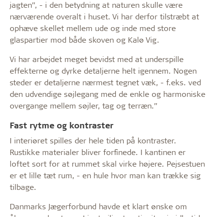
jagten”, - i den betydning at naturen skulle være
nærværende overalt i huset. Vi har derfor tilstræbt at
ophæve skellet mellem ude og inde med store
glaspartier mod både skoven og Kalø Vig.
Vi har arbejdet meget bevidst med at underspille
effekterne og dyrke detaljerne helt igennem. Nogen
steder er detaljerne nærmest tegnet væk, - f.eks. ved
den udvendige søjlegang med de enkle og harmoniske
overgange mellem søjler, tag og terræn.”
Fast rytme og kontraster
I interiøret spilles der hele tiden på kontraster.
Rustikke materialer bliver forfinede. I kantinen er
loftet sort for at rummet skal virke højere. Pejsestuen
er et lille tæt rum, - en hule hvor man kan trække sig
tilbage.
Danmarks Jægerforbund havde et klart ønske om