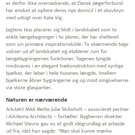
er derfor ikke overraskende, at Dansk Jægerforbund
har ønsket at opføre deres nye domicil i et skovbryn
med udsigt over Kalø Vig.
Jagtens Hus placerer sig blidt i landskabet som to
enkle længebygninger i to planer, der har shelteret
som sin primære inspirationskilde. To skærmende tage
vokser ud af landskabet og etablerer rum for
længebygningernes funktioner. Tagenes tyngde
modsvares i en elegant trækonstruktion med synlige
bjælker, der løber i hele husenes længde. Imellem
bjælkerne åbner bygningerne sig op mod omgivelserne
via store glaspartier.
Naturen er nærværende
Arkitekt MAA Mette Julie Skibsholt – associeret partner
i Arkitema Architects – fortæller: Bygherren direktør
Michael Stevns gav os et godt idégrundlag at arbejde
ud fra, idet han sagde: ”Man skal kunne mærke