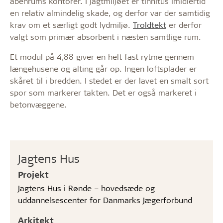
åbenrums kontorer. I jagtmiljøet er tinnitus imidlertid
en relativ almindelig skade, og derfor var der samtidig
krav om et særligt godt lydmiljø.
Troldtekt
er derfor
valgt som primær absorbent i næsten samtlige rum.
Et modul på 4,88 giver en helt fast rytme gennem
længehusene og alting går op. Ingen loftsplader er
skåret til i bredden. I stedet er der lavet en smalt sort
spor som markerer takten. Det er også markeret i
betonvæggene.
Jagtens Hus
Projekt
Jagtens Hus i Rønde – hovedsæde og
uddannelsescenter for Danmarks Jægerforbund
Arkitekt