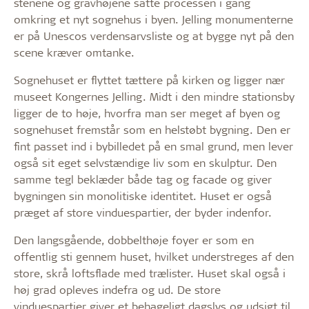
stenene og gravhøjene satte processen i gang
omkring et nyt sognehus i byen. Jelling monumenterne
er på Unescos verdensarvsliste og at bygge nyt på den
scene kræver omtanke.
Sognehuset er flyttet tættere på kirken og ligger nær
museet Kongernes Jelling. Midt i den mindre stationsby
ligger de to høje, hvorfra man ser meget af byen og
sognehuset fremstår som en helstøbt bygning. Den er
fint passet ind i bybilledet på en smal grund, men lever
også sit eget selvstændige liv som en skulptur. Den
samme tegl beklæder både tag og facade og giver
bygningen sin monolitiske identitet. Huset er også
præget af store vinduespartier, der byder indenfor.
Den langsgående, dobbelthøje foyer er som en
offentlig sti gennem huset, hvilket understreges af den
store, skrå loftsflade med trælister. Huset skal også i
høj grad opleves indefra og ud. De store
vinduespartier giver et behageligt dagslys og udsigt til