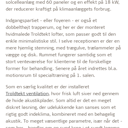
solcelleanlæg med 60 paneler og en effekt på 18 kW,
der reducerer kraftigt på klimaanlæggets forbrug.
Indgangspartiet - eller foyeren - er også et
dobbelthøjt trapperum, og her er der monteret
hvidmalede Troldtekt lofter, som passer godt til den
enkle minimalistiske stil. I selve receptionen er der en
mere hjemlig stemning, med trægulve, trælammeler på
vægge og disk. Rummet fungerer samtidig som et
stort venteværelse for klienterne til de forskellige
former for behandling. Senere på året indrettes bl.a.
motionsrum til specialtræning på 1. salen.
Som en særlig kvalitet er der installeret
Troldtekt ventilation
, hvor frisk luft siver ned gennem
de hvide akustikplader. Som altid er det en meget
diskret løsning, der udelukkende kan sanses som et
rigtig godt indeklima, kombineret med en behagelig
akustik. To meget væsentlige parametre, især når det -
som her - handler om en sund krop i et sundt legeme.