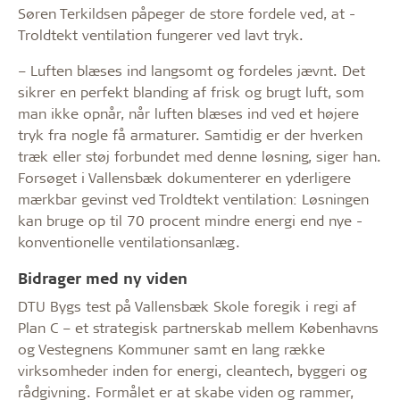
Søren Terkildsen påpeger de store fordele ved, at ­
Troldtekt ventilation fungerer ved lavt tryk.
– Luften blæses ind langsomt og fordeles jævnt. Det
sikrer en perfekt blanding af frisk og brugt luft, som
man ikke ­opnår, når luften blæses ind ved et ­højere
tryk fra nogle få armaturer. Samtidig er der hverken
træk ­eller støj forbundet med denne løsning, siger han.
Forsøget i Vallensbæk ­dokumenterer en yder­ligere
mærkbar gevinst ved ­Troldtekt ventilation: ­Løsningen
kan bruge op til 70 procent mindre energi end nye ­
konventionelle ventilationsanlæg.
Bidrager med ny viden
DTU Bygs test på Vallensbæk Skole foregik i regi af
Plan C – et strategisk partnerskab mellem Københavns
og Vestegnens Kommuner samt en lang række
virksom­heder inden for energi, cleantech, byggeri og
rådgivning. ­Formålet er at skabe viden og rammer,