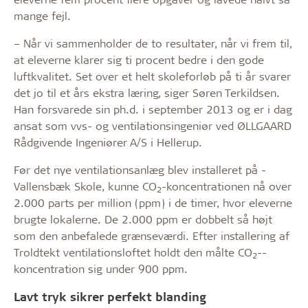
mange fejl.
– Når vi sammenholder de to resultater, når vi frem til,
at eleverne klarer sig ti procent bedre i den gode
luftkvalitet. Set over et helt skoleforløb på ti år ­svarer
det jo til et års ekstra læring, siger Søren ­Terkildsen.
Han forsvarede sin ph.d. i september 2013 og er i dag
­ansat som vvs- og ventilationsingeniør ved ­ØLL­GAARD
Råd­givende Ingeniører A/S i Hellerup.
Før det nye ventilationsanlæg blev installeret på ­
Vallensbæk Skole, kunne CO
-koncentrationen nå over
2
2.000 parts per million (ppm) i de timer, hvor eleverne
brugte ­lokalerne. De 2.000 ppm er dobbelt så højt
som den ­anbefalede grænseværdi. Efter ­installering af
Troldtekt ventilationsloftet holdt den målte CO
-­
2
koncentration sig ­under 900 ppm.
Lavt tryk sikrer perfekt blanding