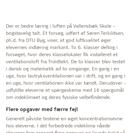
Der er bedre læring i luften på Vallensbæk Skole –
bogstavelig talt. Et forsøg, udført af Søren Terkildsen,
ph.d. fra DTU Byg, viser, at god luftkvalitet øger
elevernes ­indlæring markant. To 6. klasser deltog i
for­søget, hvor deres klasselokaler fik installeret et
ventilationsloft fra Troldtekt. De to klasser blev testet
i dansk og mate­matik ad to omgange. En gang i en
uge, hvor lavtryksventilationen var i drift, og en gang i
en uge, hvor ven­tilationen ikke var tændt. Derudover ­
udfyldte eleverne et spørgeskema med 16 spørgsmål
om indeklimaet og ­deres ­fysiske velbefindende.
Flere opgaver med færre fejl
Generelt påviste testene en øget koncentrationsevne
hos eleverne. I det forbedrede indeklima nåede
eleverne fem procent flere opgaver og lavede halvt så