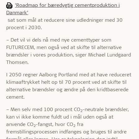
’Roadmap for bæredygtig cementproduktion i
Danmark’
sat som mål at reducere sine udledninger med 30
procent i 2030.
– Det vil vi dels nå med nye cementtyper som
FUTURECEM, men også ved at skifte til alternative
brændsler i vores produktion, siger Michael Lundgaard
Thomsen.
I 2050 regner Aalborg Portland med at have reduceret
klimaaftrykket helt op til 70 procent ved at skifte til
alternative brændsler og ændre på den kridtbaserede
cement.
– Men selv med 100 procent CO
-neutrale brændsler,
2
kan vi ikke komme fuldt ud i mål uden også at
anvende CO
-fangst, hvor CO
fra
2
2
fremstillingsprocessen indfanges og bruges til andre
formål eller lagres. Her er teknologien dog indtil