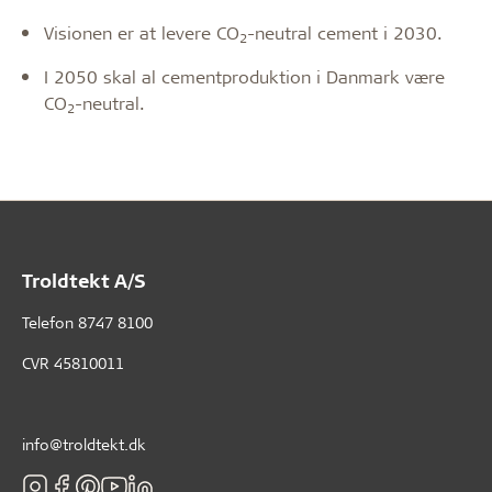
Visionen er at levere CO
-neutral cement i 2030.
2
I 2050 skal al cementproduktion i Danmark være
CO
-neutral.
2
Troldtekt A/S
Telefon
8747 8100
CVR 45810011
info@troldtekt.dk