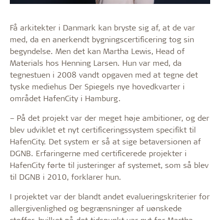
Få arkitekter i Danmark kan bryste sig af, at de var
med, da en anerkendt bygningscertificering tog sin
begyndelse. Men det kan Martha Lewis, Head of
Materials hos Henning Larsen. Hun var med, da
tegnestuen i 2008 vandt opgaven med at tegne det
tyske mediehus Der Spiegels nye hovedkvarter i
området HafenCity i Hamburg.
– På det projekt var der meget høje ambitioner, og der
blev udviklet et nyt certificeringssystem specifikt til
HafenCity. Det system er så at sige betaversionen af
DGNB. Erfaringerne med certificerede projekter i
HafenCity førte til justeringer af systemet, som så blev
til DGNB i 2010, forklarer hun.
I projektet var der blandt andet evalueringskriterier for
allergivenlighed og begrænsninger af uønskede
stoffer, hvilket på det tidspunkt var nyt for Martha