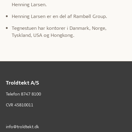
Henning Larsen.
Henning Larsen er en del af Rambøll Group.
Tegnestuen har kontorer i Danmark, Norge,
Tyskland, USA og Hongkong.
Troldtekt A/S
Telefon
8747 8100
CVR 45810011
info@troldtekt.dk