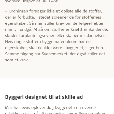
svenske udgave af BREEAM:
– Ordningen forsøger ikke at opliste alle de stoffer,
der er forbudte. I stedet screener de for stoffernes
egenskaber. Så man stiller krav om de følgeeffekter
man vil undgå. Altså om stoffer er kræftfremkaldende,
skader forplantningsevnen eller skaber misdannelser.
Hvis nogle stoffer i byggematerialerne har de
egenskaber, skal de ikke være i byggeriet, siger hun.
Samme tilgang har Svanemærket, der også stiller det
som et krav.
Byggeri designet til at skille ad
Martha Lewis oplever dog byggeriet i en rivende
udvikling i disse år. Eksempelvis spirer flere projekter