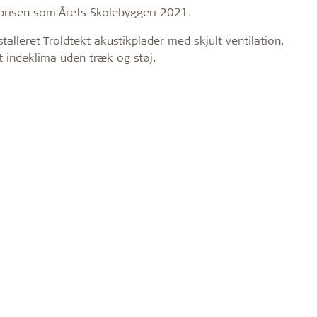
sninger
gør for indeklimaet i skolerne.
ventilationsloft, der kombinerer frisk luft og god
prisen som Årets Skolebyggeri 2021.
akustik i ét loft. Nu er løsningen blevet endnu
bedre. De passive plader har fået en tynd fleece i
stalleret Troldtekt akustikplader med skjult ventilation,
stedet for mineraluld.
t indeklima uden træk og støj.