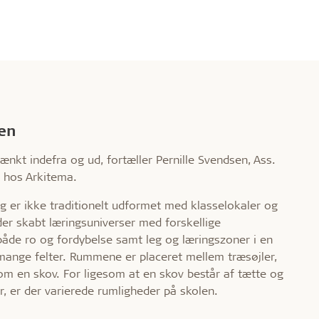
ven
ænkt indefra og ud, fortæller Pernille Svendsen, Ass.
t hos Arkitema.
ng er ikke traditionelt udformet med klasselokaler og
der skabt læringsuniverser med forskellige
 både ro og fordybelse samt leg og læringszoner i en
mange felter. Rummene er placeret mellem træsøjler,
m en skov. For ligesom at en skov består af tætte og
 er der varierede rumligheder på skolen.