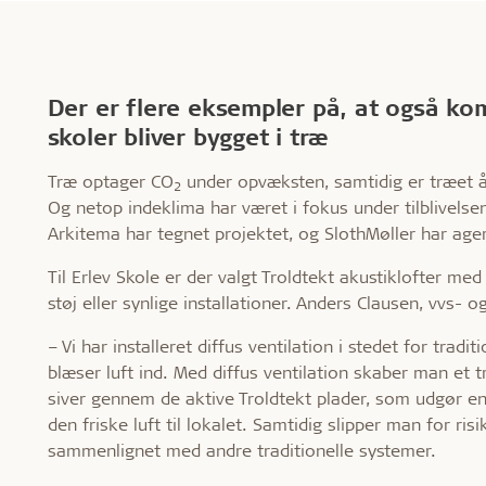
Der er flere eksempler på, at også k
skoler bliver bygget i træ
Træ optager CO
under opvæksten, samtidig er træet å
2
Og netop indeklima har været i fokus under tilblivelsen
Arkitema har tegnet projektet, og SlothMøller har ager
Til Erlev Skole er der valgt Troldtekt akustiklofter med
støj eller synlige installationer. Anders Clausen, vvs- o
– Vi har installeret diffus ventilation i stedet for tradi
blæser luft ind. Med diffus ventilation skaber man et
siver gennem de aktive Troldtekt plader, som udgør en 
den friske luft til lokalet. Samtidig slipper man for ris
sammenlignet med andre traditionelle systemer.