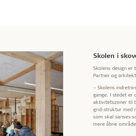
Skolen i sko
Skolens design er t
Partner og arkitek
– Skolens indretni
gange. I stedet er 
aktivitetszoner til
grid-struktur med 
som skal sanses so
mere åbne områder,