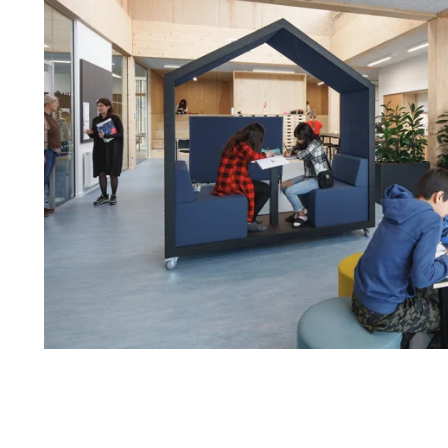
Montering
Tilbehør
Sundt indeklima
Robust og
Sådan opbevarer du Troldtekt®
Skruer
Mærkninger for et sundt indeklima
Lang leveti
akustikplader inden montering
Maling
Troldtekt og det sunde indeklima
Fugttolera
Montering af Troldtekt
Inspektion
Boldskud
Bearbejdning af Troldtekt
Beslag
Rengøring, maling og reparation af
Troldtekt