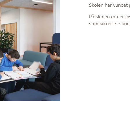
Om Troldtekt akustiklø
 holdbar
Effektiv brandsikring
Skolen har vundet 
På skolen er der in
Råvarer
d
som sikrer et sund
Struktur og farver
nce
slem
Kanter
FAQ