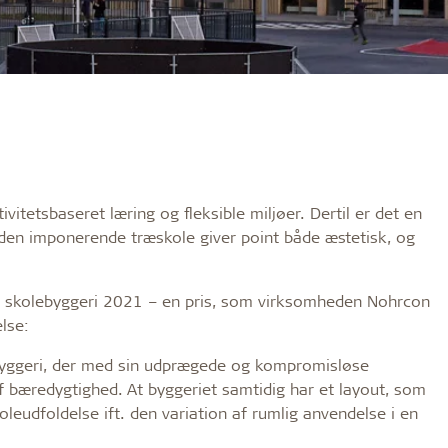
vitetsbaseret læring og fleksible miljøer. Dertil er det en
 den imponerende træskole giver point både æstetisk, og
s skolebyggeri 2021 – en pris, som virksomheden Nohrcon
lse:
 byggeri, der med sin udprægede og kompromisløse
f bæredygtighed. At byggeriet samtidig har et layout, som
eudfoldelse ift. den variation af rumlig anvendelse i en