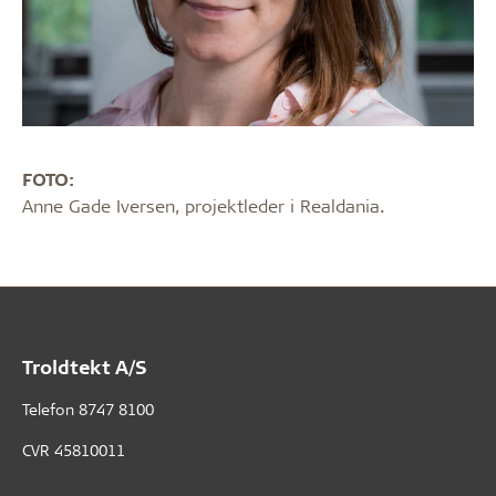
FOTO:
Anne Gade Iversen, projektleder i Realdania.
Troldtekt A/S
Telefon
8747 8100
CVR 45810011