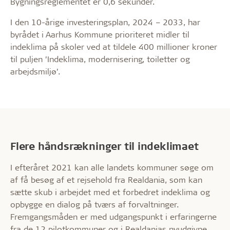
Bygningsreglementet er 0,6 sekunder.
I den 10-årige investeringsplan, 2024 – 2033, har
byrådet i Aarhus Kommune prioriteret midler til
indeklima på skoler ved at tildele 400 millioner kroner
til puljen ’Indeklima, modernisering, toiletter og
arbejdsmiljø’.
Flere håndsrækninger til indeklimaet
I efteråret 2021 kan alle landets kommuner søge om
af få besøg af et rejsehold fra Realdania, som kan
sætte skub i arbejdet med et forbedret indeklima og
opbygge en dialog på tværs af forvaltninger.
Fremgangsmåden er med udgangspunkt i erfaringerne
fra de 12 pilotkommuner og i Realdanias nyudgivne