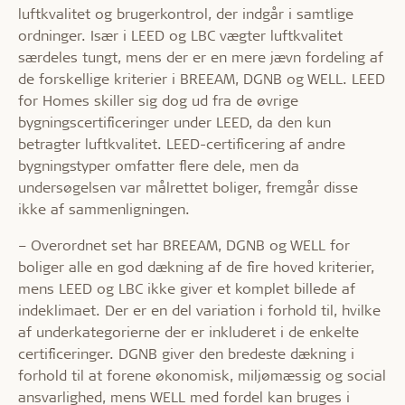
luftkvalitet og brugerkontrol, der indgår i samtlige
ordninger. Især i LEED og LBC vægter luftkvalitet
særdeles tungt, mens der er en mere jævn fordeling af
de forskellige kriterier i BREEAM, DGNB og WELL. LEED
for Homes skiller sig dog ud fra de øvrige
bygningscertificeringer under LEED, da den kun
betragter luftkvalitet. LEED-certificering af andre
bygningstyper omfatter flere dele, men da
undersøgelsen var målrettet boliger, fremgår disse
ikke af sammenligningen.
– Overordnet set har BREEAM, DGNB og WELL for
boliger alle en god dækning af de fire hoved kriterier,
mens LEED og LBC ikke giver et komplet billede af
indeklimaet. Der er en del variation i forhold til, hvilke
af underkategorierne der er inkluderet i de enkelte
certificeringer. DGNB giver den bredeste dækning i
forhold til at forene økonomisk, miljømæssig og social
ansvarlighed, mens WELL med fordel kan bruges i