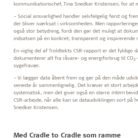
kommunikationschef, Tina Snedker Kristensen, for at
– Social ansvarlighed handler selvfølgelig først og fre
der bliver iværksat i virksomheden. Men rapporteringe
også stor betydning, fordi den gør det muligt at dok
indsatsen på en konkret, transparent og inspirerende 
En vigtig del af Troldtekts CSR-rapport er det fyldige d
dokumenterer alt fra råvare- og energiforbrug til CO
-
2
sygefravær.
– Vi lægger data åbent frem og gør på den måde udvik
seneste år sammenlignelig. Det kræver et stort arbejd
systematisk, men det giver også en større
intern
bevi
CSR-arbejde, når alle kan se dataudviklingen sort på hv
Snedker Kristensen.
Med Cradle to Cradle som ramme