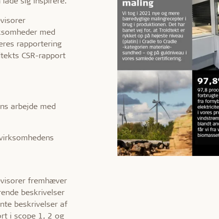
 lade sig inspirere.
visorer
irksomheder med
eres rapportering
dtekts CSR-rapport
ens arbejde med
 virksomhedens
visorer fremhæver
rende beskrivelser
te beskrivelser af
rt i scope 1, 2 og