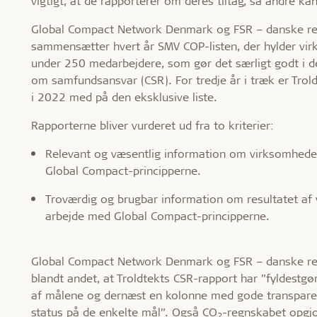
vigtigt, at de rapporterer om deres tiltag, så andre kan
Global Compact Network Denmark og FSR – danske re
sammensætter hvert år SMV COP-listen, der hylder v
under 250 medarbejdere, som gør det særligt godt i d
om samfundsansvar (CSR). For tredje år i træk er Trol
i 2022 med på den eksklusive liste.
Rapporterne bliver vurderet ud fra to kriterier:
Relevant og væsentlig information om virksomhed
Global Compact-principperne.
Troværdig og brugbar information om resultatet af
arbejde med Global Compact-principperne.
Global Compact Network Denmark og FSR – danske re
blandt andet, at Troldtekts CSR-rapport har ”fyldestgø
af målene og dernæst en kolonne med gode transparen
status på de enkelte mål”. Også CO
-regnskabet opgjo
2