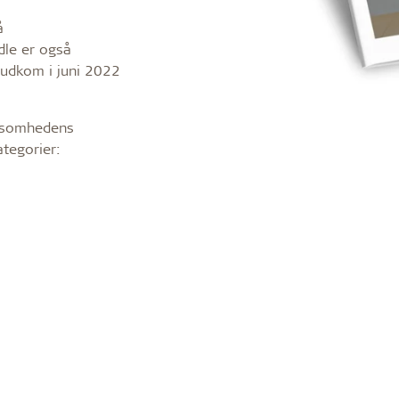
å
dle er også
udkom i juni 2022
rksomhedens
ategorier: