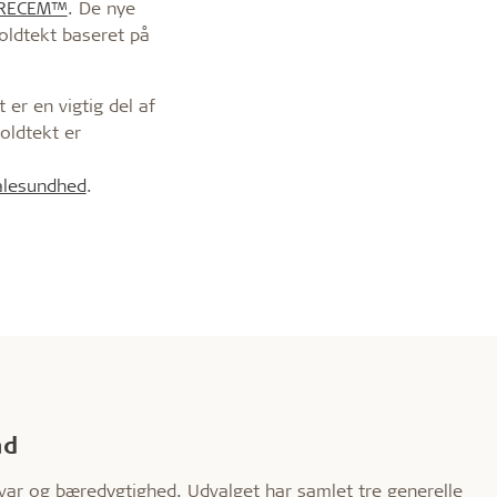
TURECEM™
. De nye
oldtekt baseret på
er en vigtig del af
oldtekt er
ialesundhed
.
åd
var og bæredygtighed. Udvalget har samlet tre generelle