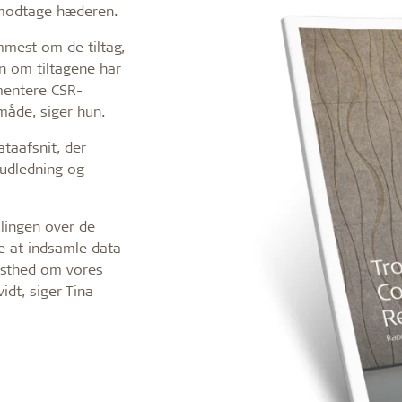
 modtage hæderen.
mmest om de tiltag,
n om tiltagene har
umentere CSR-
måde, siger hun.
ataafsnit, der
udledning og
lingen over de
e at indsamle data
dsthed om vores
idt, siger Tina