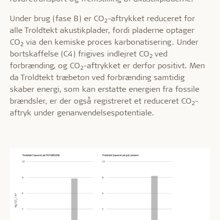
Under brug (fase B) er CO
-aftrykket reduceret for
2
alle Troldtekt akustikplader, fordi pladerne optager
CO
via den kemiske proces karbonatisering. Under
2
bortskaffelse (C4) frigives indlejret CO
ved
2
forbrænding, og CO
-aftrykket er derfor positivt. Men
2
da Troldtekt træbeton ved forbrænding samtidig
skaber energi, som kan erstatte energien fra fossile
brændsler, er der også registreret et reduceret CO
-
2
aftryk under genanvendelsespotentiale.