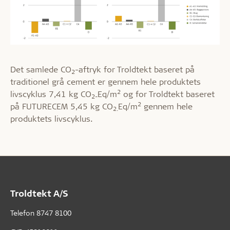
Det samlede CO
-aftryk for Troldtekt baseret på
2
traditionel grå cement er gennem hele produktets
2
livscyklus 7,41 kg CO
Eq/m
og for Troldtekt baseret
2-
2
på FUTURECEM 5,45 kg CO
Eq/m
gennem hele
2.
produktets livscyklus.
Troldtekt A/S
Telefon
8747 8100