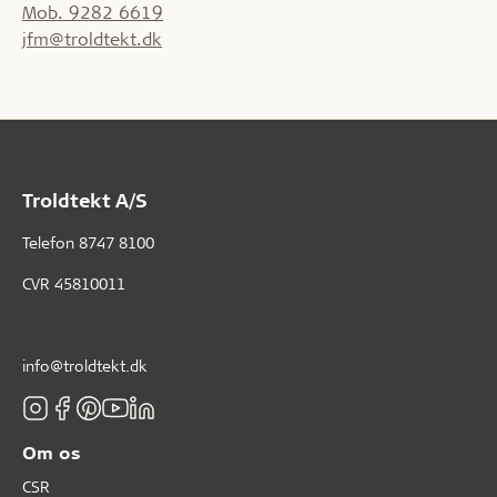
Mob. 9282 6619
jfm@troldtekt.dk
Troldtekt A/S
Telefon
8747 8100
CVR 45810011
info@troldtekt.dk
Om os
CSR