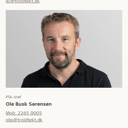
lki@troldtekt.dk
PTA-chef
Ole Busk Sørensen
Mob: 2265 0005
obs@troldtekt.dk