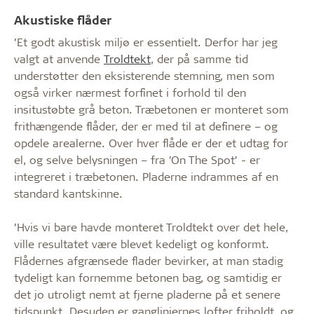
Akustiske flåder
’Et godt akustisk miljø er essentielt. Derfor har jeg
valgt at anvende
Troldtekt
, der på samme tid
understøtter den eksisterende stemning, men som
også virker nærmest forfinet i forhold til den
insitustøbte grå beton. Træbetonen er monteret som
frithængende flåder, der er med til at definere – og
opdele arealerne. Over hver flåde er der et udtag for
el, og selve belysningen – fra ’On The Spot’ - er
integreret i træbetonen. Pladerne indrammes af en
standard kantskinne.
’Hvis vi bare havde monteret Troldtekt over det hele,
ville resultatet være blevet kedeligt og konformt.
Flådernes afgrænsede flader bevirker, at man stadig
tydeligt kan fornemme betonen bag, og samtidig er
det jo utroligt nemt at fjerne pladerne på et senere
tidspunkt. Desuden er gangliniernes lofter friholdt, og