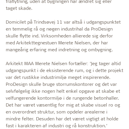
fraflytning, uden at bygningen har ændret sig eller
taget skade.
Domicilet på Trindsøvej 11 var altså i udgangspunktet
en temmelig rå og nøgen industrihal da ProDesign
skulle flytte ind. Virksomheden allierede sig derfor
med Arkitekttegnestuen Merete Nielsen, der har
mangeårig erfaring med indretning og ombygning.
Arkitekt MAA Merete Nielsen fortæller: ’Jeg tager altid
udgangspunkt i de eksisterende rum, og i dette projekt
var det rustikke industrimiljø meget inspirerende.
ProDesign skulle bruge storrumskontorer og det var
selvfølgelig ikke nogen helt enkel opgave at skabe et
velfungerende kontormiljø i de rungende betonhaller.
Det har været væsentlig for mig at skabe visuel ro og
en overordnet struktur, som opdeler arealerne i
mindre felter. Desuden har det været vigtigt at holde
fast i karakteren af industri og rå konstruktion.’