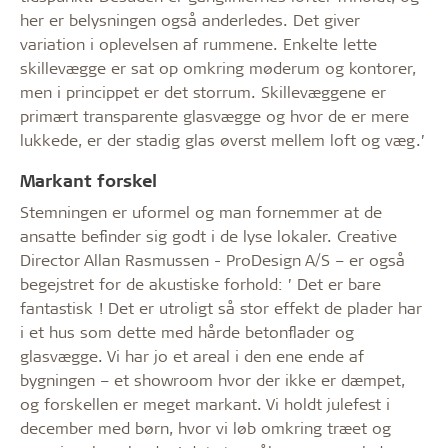
her er belysningen også anderledes. Det giver
variation i oplevelsen af rummene. Enkelte lette
skillevægge er sat op omkring møderum og kontorer,
men i princippet er det storrum. Skillevæggene er
primært transparente glasvægge og hvor de er mere
lukkede, er der stadig glas øverst mellem loft og væg.’
Markant forskel
Stemningen er uformel og man fornemmer at de
ansatte befinder sig godt i de lyse lokaler. Creative
Director Allan Rasmussen - ProDesign A/S – er også
begejstret for de akustiske forhold: ’ Det er bare
fantastisk ! Det er utroligt så stor effekt de plader har
i et hus som dette med hårde betonflader og
glasvægge. Vi har jo et areal i den ene ende af
bygningen – et showroom hvor der ikke er dæmpet,
og forskellen er meget markant. Vi holdt julefest i
december med børn, hvor vi løb omkring træet og