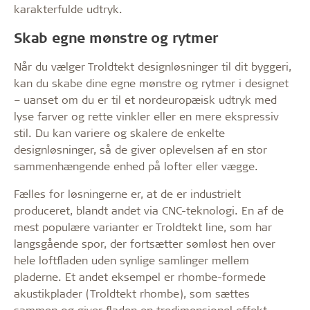
karakterfulde udtryk.
Skab egne mønstre og rytmer
Når du vælger Troldtekt designløsninger til dit byggeri,
kan du skabe dine egne mønstre og rytmer i designet
– uanset om du er til et nordeuropæisk udtryk med
lyse farver og rette vinkler eller en mere ekspressiv
stil. Du kan variere og skalere de enkelte
designløsninger, så de giver oplevelsen af en stor
sammenhængende enhed på lofter eller vægge.
Fælles for løsningerne er, at de er industrielt
produceret, blandt andet via CNC-teknologi. En af de
mest populære varianter er Troldtekt line, som har
langsgående spor, der fortsætter sømløst hen over
hele loftfladen uden synlige samlinger mellem
pladerne. Et andet eksempel er rhombe-formede
akustikplader (Troldtekt rhombe), som sættes
sammen og giver fladen en tredimensionel effekt.