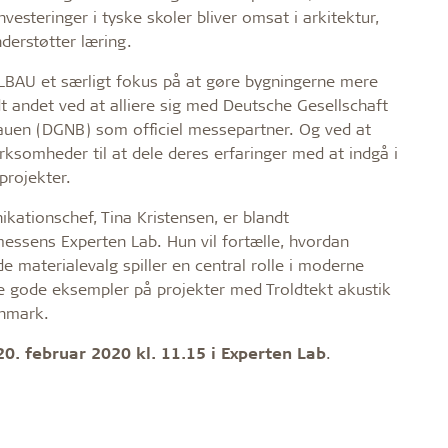
nvesteringer i tyske skoler bliver omsat i arkitektur,
derstøtter læring.
LBAU et særligt fokus på at gøre bygningerne mere
t andet ved at alliere sig med Deutsche Gesellschaft
auen (DGNB) som officiel messepartner. Og ved at
irksomheder til at dele deres erfaringer med at indgå i
projekter.
kationschef, Tina Kristensen, er blandt
essens Experten Lab. Hun vil fortælle, hvordan
 materialevalg spiller en central rolle i moderne
e gode eksempler på projekter med Troldtekt akustik
anmark.
20. februar 2020 kl. 11.15 i Experten Lab
.