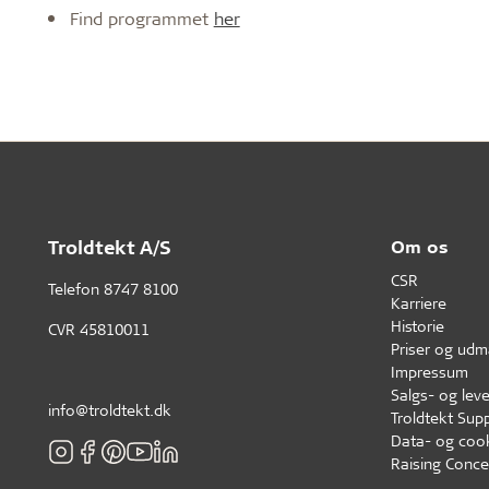
Find programmet
her
Troldtekt A/S
Om os
CSR
Telefon
8747 8100
Karriere
Historie
CVR 45810011
Priser og udm
Impressum
Salgs- og leve
info@troldtekt.dk
Troldtekt Supp
Data- og cook
Raising Conce