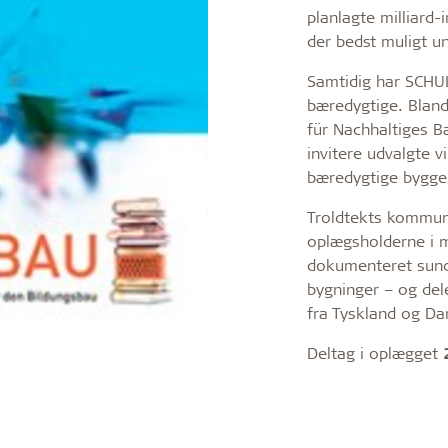
planlagte milliard-i
der bedst muligt un
Samtidig har SCHU
bæredygtige. Bland
für Nachhaltiges B
invitere udvalgte v
bæredygtige bygge
Troldtekts kommuni
oplægsholderne i m
dokumenteret sunde
bygninger – og del
fra Tyskland og D
Deltag i oplægget