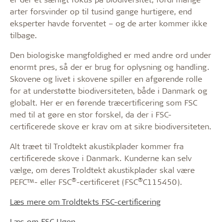
arter forsvinder op til tusind gange hurtigere, end
eksperter havde forventet – og de arter kommer ikke
tilbage.
Den biologiske mangfoldighed er med andre ord under
enormt pres, så der er brug for oplysning og handling.
Skovene og livet i skovene spiller en afgørende rolle
for at understøtte biodiversiteten, både i Danmark og
globalt. Her er en førende træcertificering som FSC
med til at gøre en stor forskel, da der i FSC-
certificerede skove er krav om at sikre biodiversiteten.
Alt træet til Troldtekt akustikplader kommer fra
certificerede skove i Danmark. Kunderne kan selv
vælge, om deres Troldtekt akustikplader skal være
®
®
PEFC™- eller FSC
-certificeret (FSC
C115450).
Læs mere om Troldtekts FSC-certificering
Læs om FSC Ugen