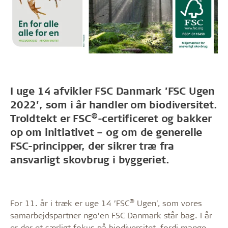
I uge 14 afvikler FSC Danmark ’FSC Ugen
2022’, som i år handler om biodiversitet.
®
Troldtekt er FSC
-certificeret og bakker
op om initiativet – og om de generelle
FSC-principper, der sikrer træ fra
ansvarligt skovbrug i byggeriet.
®
For 11. år i træk er uge 14 ’FSC
Ugen’, som vores
samarbejdspartner ngo’en FSC Danmark står bag. I år
er der et særligt fokus på biodiversitet, fordi mange