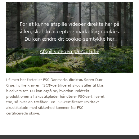
For at kunne afspille videoer direkte her på
siden, skal du acceptere marketing-cookies.
Du kan ændre dit cookie-samtykke her
Afspil videoen på YouTube
I filmen her fortæller FSC Danmarks direktør, Søren Dürr
Grue, hvilke krav en FSC®-certificeret skov stiller til bl.a.
biodiversitet. Du kan også se, hvordan Troldtekt i
produktionen af akustikplader håndterer FSC-certificeret
træ, så hver en træfiber i en FSC-certificeret Troldtekt
akustikplade med sikkerhed kommer fra FSC-
certificerede skove.