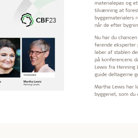
materialepas og et
tilvænning at forest
byggematerialers re
når de efter bygni
Nu har du chancen f
førende eksperter
løber af stablen d
på konferencens da
Lewis fra Henning 
guide deltagerne 
Martha Lewis har l
byggeriet, som du