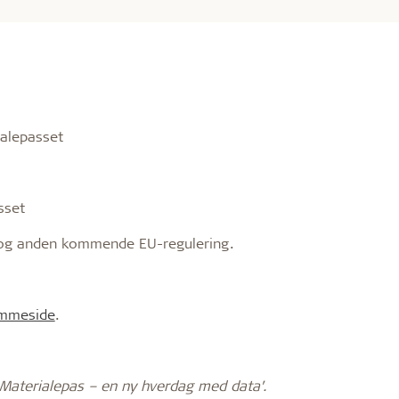
ialepasset
sset
en og anden kommende EU-regulering.
emmeside
.
t Materialepas – en ny hverdag med data’.