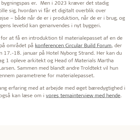
 bygningspas er. Men i 2023 kræver det stadig
ille sig, hvordan vi får et digitalt overblik over
jse – både når de er i produktion, når de er i brug, og
ngens levetid kan genanvendes i nyt byggeri.
or at få en introduktion til materialepasset af en de
 på området på
konferencen Circular Build Forum
, der
en 17.-18. januar på Hotel Nyborg Strand. Her kan du
g 1 opleve arkitekt og Head of Materials Martha
Larsen. Sammen med blandt andre Troldtekt vil hun
gennem parametrene for materialepasset.
ang erfaring med at arbejde med øget bæredygtighed i
 også kan læse om i
vores temainterview med hende
.