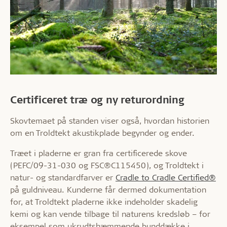
Certificeret træ og ny returordning
Skovtemaet på standen viser også, hvordan historien
om en Troldtekt akustikplade begynder og ender.
Træet i pladerne er gran fra certificerede skove
(PEFC/09-31-030 og FSC®C115450), og Troldtekt i
natur- og standardfarver er
Cradle to Cradle Certified®
på guldniveau. Kunderne får dermed dokumentation
for, at Troldtekt pladerne ikke indeholder skadelig
kemi og kan vende tilbage til naturens kredsløb – for
eksempel som ukrudtshæmmende bunddække i