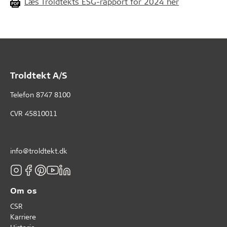
Læs Troldtekts ESG-rapport for 2024 her
Troldtekt A/S
Telefon
8747 8100
CVR 45810011
info@troldtekt.dk
Om os
CSR
Karriere