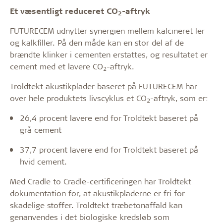
Et væsentligt reduceret CO
-aftryk
2
FUTURECEM udnytter synergien mellem kalcineret ler
og kalkfiller. På den måde kan en stor del af de
brændte klinker i cementen erstattes, og resultatet er
cement med et lavere CO
-aftryk.
2
Troldtekt akustikplader baseret på FUTURECEM har
over hele produktets livscyklus et CO
-aftryk, som er:
2
26,4 procent lavere end for Troldtekt baseret på
grå cement
37,7 procent lavere end for Troldtekt baseret på
hvid cement.
Med Cradle to Cradle-certificeringen har Troldtekt
dokumentation for, at akustikpladerne er fri for
skadelige stoffer. Troldtekt træbetonaffald kan
genanvendes i det biologiske kredsløb som