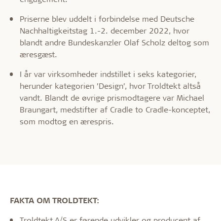
Priserne blev uddelt i forbindelse med Deutsche
Nachhaltigkeitstag 1.-2. december 2022, hvor
blandt andre Bundeskanzler Olaf Scholz deltog som
æresgæst.
I år var virksomheder indstillet i seks kategorier,
herunder kategorien ’Design’, hvor Troldtekt altså
vandt. Blandt de øvrige prismodtagere var Michael
Braungart, medstifter af Cradle to Cradle-konceptet,
som modtog en ærespris.
FAKTA OM TROLDTEKT:
Troldtekt A/S er førende udvikler og producent af