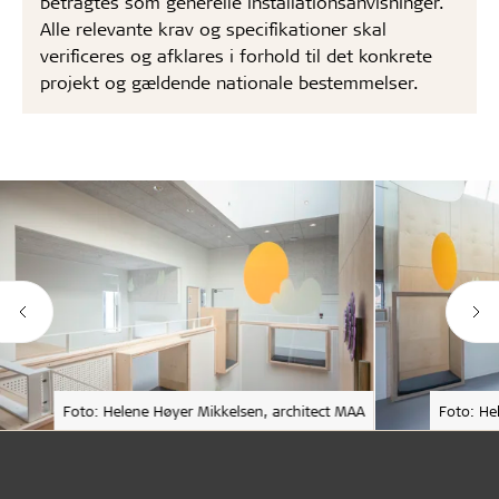
betragtes som generelle installationsanvisninger.
Alle relevante krav og specifikationer skal
verificeres og afklares i forhold til det konkrete
projekt og gældende nationale bestemmelser.
Foto: Helene Høyer Mikkelsen, architect MAA
Foto: He