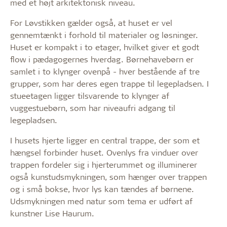
med et højt arkitektonisk niveau.
For Løvstikken gælder også, at huset er vel
gennemtænkt i forhold til materialer og løsninger.
Huset er kompakt i to etager, hvilket giver et godt
flow i pædagogernes hverdag. Børnehavebørn er
samlet i to klynger ovenpå - hver bestående af tre
grupper, som har deres egen trappe til legepladsen. I
stueetagen ligger tilsvarende to klynger af
vuggestuebørn, som har niveaufri adgang til
legepladsen.
I husets hjerte ligger en central trappe, der som et
hængsel forbinder huset. Ovenlys fra vinduer over
trappen fordeler sig i hjerterummet og illuminerer
også kunstudsmykningen, som hænger over trappen
og i små bokse, hvor lys kan tændes af børnene.
Udsmykningen med natur som tema er udført af
kunstner Lise Haurum.