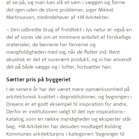
at se på, og man kan slå et søm i væggen og fjerne
det igen uden de store problemer, siger Mikkel
Martinussen, medinde­haver af +M Arkitekter.
– Den udbredte brug af Troldtekt i lys natur er også en
del af vores idé om at minimere antallet af forskel­lige
materialer, da børnene har farverne og
mangfoldigheden med sig, når de flytter ind. Rent
akustisk er det et suverænt produkt, og vi har anvendt
det på både vægge og i lofter, fortsætter han.
Sætter pris på byggeriet
I de senere år har der været mere opmærksomhed på
arkitektonisk kvalitet i daginstitutioner, og bygningen i
Drejens er et godt eksempel til inspiration for andre.
Derfor er institutionen valgt til det nye inspirations­
katalog, som en række myndigheder og eksperter står
bag. +M Arkitekter har desuden modtaget Kolding
Kommunes arkitekturpris i kategorien ’bygninger til