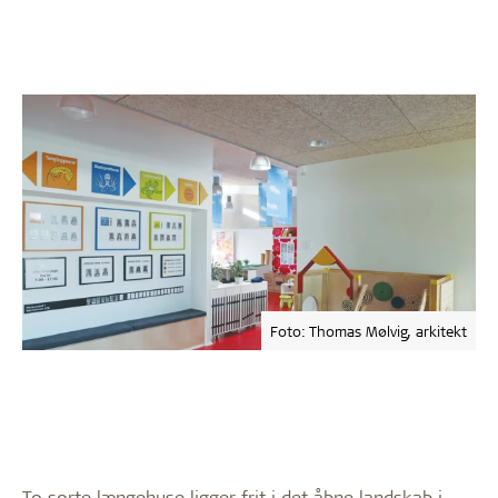
Foto: Thomas Mølvig, arkitekt
To sorte længehuse ligger frit i det åbne landskab i