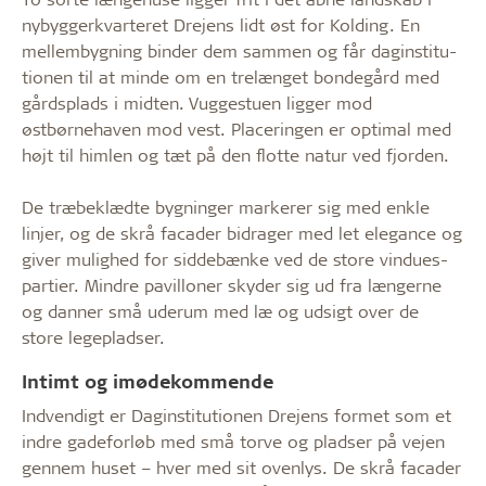
nybyggerkvarteret Drejens lidt øst for Kolding. En
mellembygning binder dem sammen og får daginsti­­­tu­
tionen til at minde om en trelænget bondegård med
gårdsplads i midten. Vuggestuen ligger mod
østbørnehaven mod vest. Placeringen er optimal med
højt til himlen og tæt på den flotte natur ved fjorden.
De træbeklædte bygninger markerer sig med enkle
linjer, og de skrå facader bidrager med let elegance og
giver mulighed for siddebænke ved de store vindues­
partier. Mindre pavilloner skyder sig ud fra længerne
og danner små uderum med læ og udsigt over de
store legepladser.
Intimt og imødekommende
Indvendigt er Daginstitutionen Drejens formet som et
indre gadeforløb med små torve og pladser på vejen
gennem huset – hver med sit ovenlys. De skrå facader