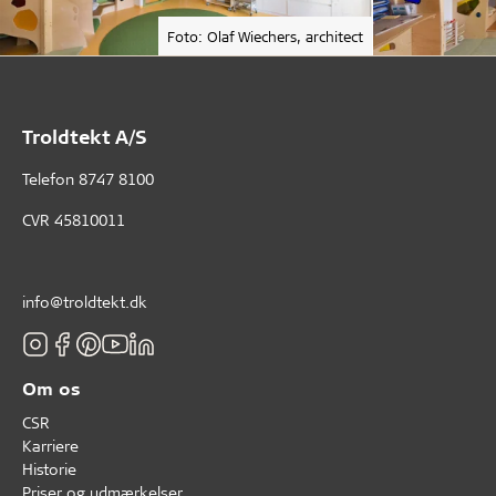
Foto: Olaf Wiechers, architect
Troldtekt A/S
Telefon
8747 8100
CVR 45810011
info@troldtekt.dk
Om os
CSR
Karriere
Historie
Priser og udmærkelser