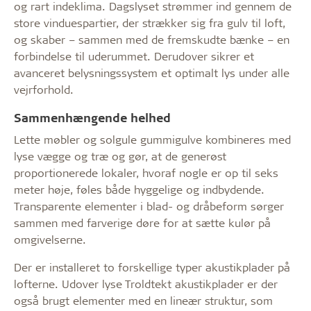
og rart indeklima. Dagslyset strømmer ind gennem de
store vinduespartier, der strækker sig fra gulv til loft,
og skaber – sammen med de fremskudte bænke – en
forbindelse til uderummet. Derudover sikrer et
avanceret belysningssystem et optimalt lys under alle
vejrforhold.
Sammenhængende helhed
Lette møbler og solgule gummigulve kombineres med
lyse vægge og træ og gør, at de generøst
proportionerede lokaler, hvoraf nogle er op til seks
meter høje, føles både hyggelige og indbydende.
Transparente elementer i blad- og dråbeform sørger
sammen med farverige døre for at sætte kulør på
omgivelserne.
Der er installeret to forskellige typer akustikplader på
lofterne. Udover lyse Troldtekt akustikplader er der
også brugt elementer med en lineær struktur, som