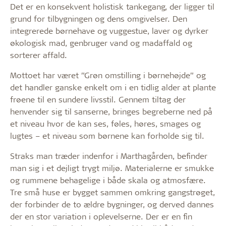
Det er en konsekvent holistisk tankegang, der ligger til
grund for tilbygningen og dens omgivelser. Den
integrerede børnehave og vuggestue, laver og dyrker
økologisk mad, genbruger vand og madaffald og
sorterer affald.
Mottoet har været ”Grøn omstilling i børnehøjde” og
det handler ganske enkelt om i en tidlig alder at plante
frøene til en sundere livsstil. Gennem tiltag der
henvender sig til sanserne, bringes begreberne ned på
et niveau hvor de kan ses, føles, høres, smages og
lugtes – et niveau som børnene kan forholde sig til.
Straks man træder indenfor i Marthagården, befinder
man sig i et dejligt trygt miljø. Materialerne er smukke
og rummene behagelige i både skala og atmosfære.
Tre små huse er bygget sammen omkring gangstrøget,
der forbinder de to ældre bygninger, og derved dannes
der en stor variation i oplevelserne. Der er en fin