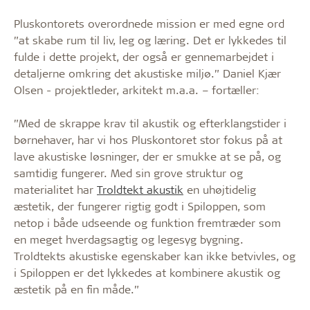
Pluskontorets overordnede mission er med egne ord
”at skabe rum til liv, leg og læring. Det er lykkedes til
fulde i dette projekt, der også er gennemarbejdet i
detaljerne omkring det akustiske miljø.” Daniel Kjær
Olsen - projektleder, arkitekt m.a.a. – fortæller:
”Med de skrappe krav til akustik og efterklangstider i
børnehaver, har vi hos Pluskontoret stor fokus på at
lave akustiske løsninger, der er smukke at se på, og
samtidig fungerer. Med sin grove struktur og
materialitet har
Troldtekt akustik
en uhøjtidelig
æstetik, der fungerer rigtig godt i Spiloppen, som
netop i både udseende og funktion fremtræder som
en meget hverdagsagtig og legesyg bygning.
Troldtekts akustiske egenskaber kan ikke betvivles, og
i Spiloppen er det lykkedes at kombinere akustik og
æstetik på en fin måde.”