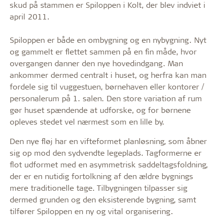
skud på stammen er Spiloppen i Kolt, der blev indviet i
april 2011.
Spiloppen er både en ombygning og en nybygning. Nyt
og gammelt er flettet sammen på en fin måde, hvor
overgangen danner den nye hovedindgang. Man
ankommer dermed centralt i huset, og herfra kan man
fordele sig til vuggestuen, børnehaven eller kontorer /
personalerum på 1. salen. Den store variation af rum
gør huset spændende at udforske, og for børnene
opleves stedet vel nærmest som en lille by.
Den nye fløj har en vifteformet planløsning, som åbner
sig op mod den sydvendte legeplads. Tagformerne er
flot udformet med en asymmetrisk saddeltagsfoldning,
der er en nutidig fortolkning af den ældre bygnings
mere traditionelle tage. Tilbygningen tilpasser sig
dermed grunden og den eksisterende bygning, samt
tilfører Spiloppen en ny og vital organisering.