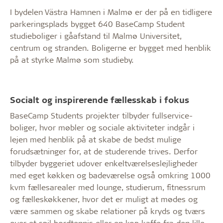
I bydelen Västra Hamnen i Malmø er der på en tidligere
parkeringsplads bygget 640 BaseCamp Student
studieboliger i gåafstand til Malmø Universitet,
centrum og stranden. Boligerne er bygget med henblik
på at styrke Malmø som studieby.
Socialt og inspirerende fællesskab i fokus
BaseCamp Students projekter tilbyder fullservice-
boliger, hvor møbler og sociale aktiviteter indgår i
lejen med henblik på at skabe de bedst mulige
forudsætninger for, at de studerende trives. Derfor
tilbyder byggeriet udover enkeltværelseslejligheder
med eget køkken og badeværelse også omkring 1000
kvm fællesarealer med lounge, studierum, fitnessrum
og fælleskøkkener, hvor det er muligt at mødes og
være sammen og skabe relationer på kryds og tværs
over et spil bordtennis eller en kop kaffe fra den lille