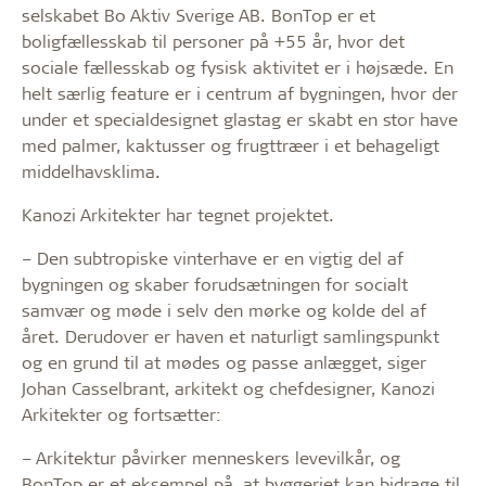
selskabet Bo Aktiv Sverige AB. BonTop er et
boligfællesskab til personer på +55 år, hvor det
sociale fællesskab og fysisk aktivitet er i højsæde. En
helt særlig feature er i centrum af bygningen, hvor der
under et specialdesignet glastag er skabt en stor have
med palmer, kaktusser og frugttræer i et behageligt
middelhavsklima.
Kanozi Arkitekter har tegnet projektet.
​– Den subtropiske vinterhave er en vigtig del af
bygningen og skaber forudsætningen for socialt
samvær og møde i selv den mørke og kolde del af
året. Derudover er haven et naturligt samlingspunkt
og en grund til at mødes og passe anlægget, siger
Johan Casselbrant, arkitekt og chefdesigner, Kanozi
Arkitekter og fortsætter:
– Arkitektur påvirker menneskers levevilkår, og
BonTop er et eksempel på, at byggeriet kan bidrage til