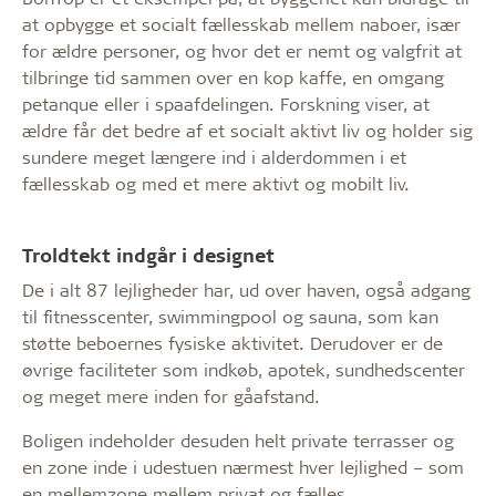
at opbygge et socialt fællesskab mellem naboer, især
for ældre personer, og hvor det er nemt og valgfrit at
tilbringe tid sammen over en kop kaffe, en omgang
petanque eller i spaafdelingen. Forskning viser, at
ældre får det bedre af et socialt aktivt liv og holder sig
sundere meget længere ind i alderdommen i et
fællesskab og med et mere aktivt og mobilt liv.
Troldtekt indgår i designet
De i alt 87 lejligheder har, ud over haven, også adgang
til fitnesscenter, swimmingpool og sauna, som kan
støtte beboernes fysiske aktivitet. Derudover er de
øvrige faciliteter som indkøb, apotek, sundhedscenter
og meget mere inden for gåafstand.
Boligen indeholder desuden helt private terrasser og
en zone inde i udestuen nærmest hver lejlighed – som
en mellemzone mellem privat og fælles.