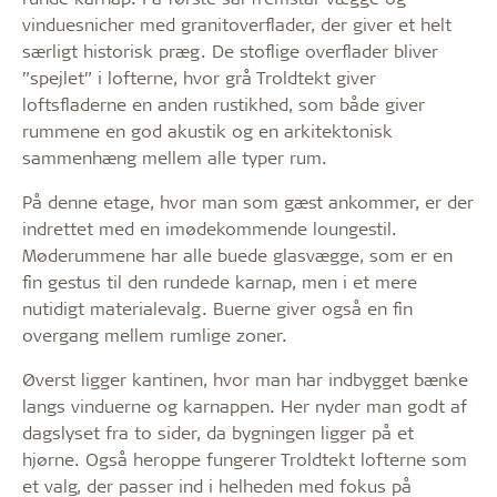
vinduesnicher med granitoverflader, der giver et helt
særligt historisk præg. De stoflige overflader bliver
”spejlet” i lofterne, hvor grå Troldtekt giver
loftsfladerne en anden rustikhed, som både giver
rummene en god akustik og en arkitektonisk
sammenhæng mellem alle typer rum.
På denne etage, hvor man som gæst ankommer, er der
indrettet med en imødekommende loungestil.
Møderummene har alle buede glasvægge, som er en
fin gestus til den rundede karnap, men i et mere
nutidigt materialevalg. Buerne giver også en fin
overgang mellem rumlige zoner.
Øverst ligger kantinen, hvor man har indbygget bænke
langs vinduerne og karnappen. Her nyder man godt af
dagslyset fra to sider, da bygningen ligger på et
hjørne. Også heroppe fungerer Troldtekt lofterne som
et valg, der passer ind i helheden med fokus på