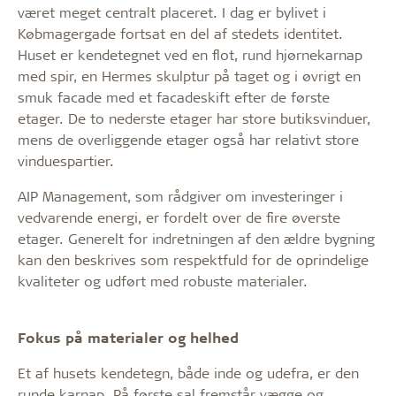
været meget centralt placeret. I dag er bylivet i
Købmagergade fortsat en del af stedets identitet.
Huset er kendetegnet ved en flot, rund hjørnekarnap
med spir, en Hermes skulptur på taget og i øvrigt en
smuk facade med et facadeskift efter de første
etager. De to nederste etager har store butiksvinduer,
mens de overliggende etager også har relativt store
vinduespartier.
AIP Management, som rådgiver om investeringer i
vedvarende energi, er fordelt over de fire øverste
etager. Generelt for indretningen af den ældre bygning
kan den beskrives som respektfuld for de oprindelige
kvaliteter og udført med robuste materialer.
Fokus på materialer og helhed
Et af husets kendetegn, både inde og udefra, er den
runde karnap. På første sal fremstår vægge og