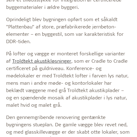
byggematerialer i ældre byggeri.
Oprindeligt blev bygningen opført som et såkaldt
”Plattenbau” af store, præfabrikerede jernbeton-
elementer – en byggestil, som var karakteristisk for
DDR-tiden.
På lofter og vægge er monteret forskellige varianter
af
Troldtekt akustikløsninger
, som er Cradle to Cradle
certificeret på guldniveau. Konference- og
mødelokaler er med Troldtekt lofter i farven lys natur,
mens man i andre møde- og kontorlokaler har
beklædt væggene med grå Troldtekt akustikplader –
og en spændende mosaik af akustikplader i lys natur,
malet hvid og malet grå.
Den gennemgribende renovering gentænkte
bygningens stueplan. De gamle vægge blev revet ned,
og med glasskillevægge er der skabt otte lokaler, som