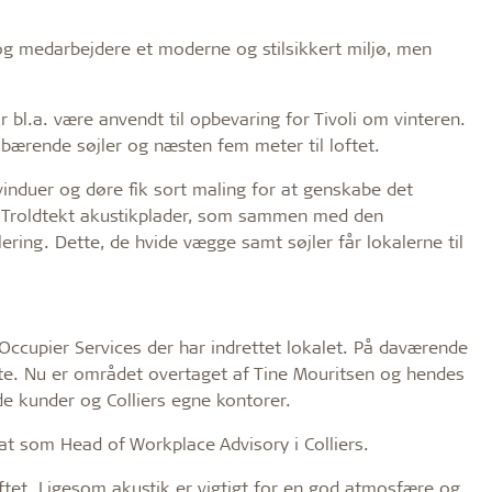
g medarbejdere et moderne og stilsikkert miljø, men
 bl.a. være anvendt til opbevaring for Tivoli om vinteren.
d bærende søjler og næsten fem meter til loftet.
 vinduer og døre fik sort maling for at genskabe det
de Troldtekt akustikplader, som sammen med den
ering. Dette, de hvide vægge samt søjler får lokalerne til
 Occupier Services der har indrettet lokalet. På daværende
ette. Nu er området overtaget af Tine Mouritsen og hendes
de kunder og Colliers egne kontorer.
at som Head of Workplace Advisory i Colliers.
loftet. Ligesom akustik er vigtigt for en god atmosfære og