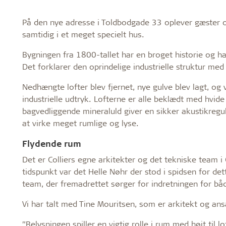
På den nye adresse i Toldbodgade 33 oplever gæster o
samtidig i et meget specielt hus.
Bygningen fra 1800-tallet har en broget historie og har
Det forklarer den oprindelige industrielle struktur me
Nedhængte lofter blev fjernet, nye gulve blev lagt, og
industrielle udtryk. Lofterne er alle beklædt med hvi
bagvedliggende mineraluld giver en sikker akustikregul
at virke meget rumlige og lyse.
Flydende rum
Det er Colliers egne arkitekter og det tekniske team i
tidspunkt var det Helle Nøhr der stod i spidsen for d
team, der fremadrettet sørger for indretningen for bå
Vi har talt med Tine Mouritsen, som er arkitekt og ans
”Belysningen spiller en vigtig rolle i rum med højt til 