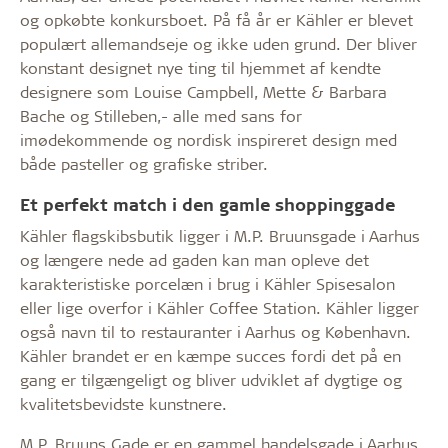
og opkøbte konkursboet. På få år er Kähler er blevet
populært allemandseje og ikke uden grund. Der bliver
konstant designet nye ting til hjemmet af kendte
designere som Louise Campbell, Mette & Barbara
Bache og Stilleben,- alle med sans for
imødekommende og nordisk inspireret design med
både pasteller og grafiske striber.
Et perfekt match i den gamle shoppinggade
Kähler flagskibsbutik ligger i M.P. Bruunsgade i Aarhus
og længere nede ad gaden kan man opleve det
karakteristiske porcelæn i brug i Kähler Spisesalon
eller lige overfor i Kähler Coffee Station. Kähler ligger
også navn til to restauranter i Aarhus og København.
Kähler brandet er en kæmpe succes fordi det på en
gang er tilgængeligt og bliver udviklet af dygtige og
kvalitetsbevidste kunstnere.
M.P. Bruuns Gade er en gammel handelsgade i Aarhus