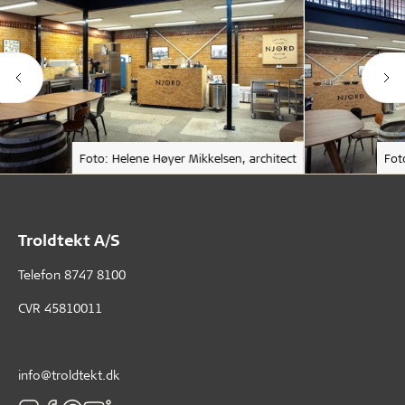
Foto: Helene Høyer Mikkelsen, architect
Fot
Troldtekt A/S
Telefon
8747 8100
CVR 45810011
info@troldtekt.dk