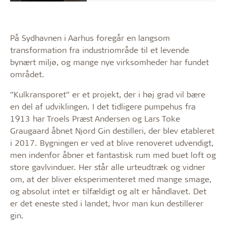
På Sydhavnen i Aarhus foregår en langsom
transformation fra industriområde til et levende
bynært miljø, og mange nye virksomheder har fundet
området.
”Kulkransporet” er et projekt, der i høj grad vil bære
en del af udviklingen. I det tidligere pumpehus fra
1913 har Troels Præst Andersen og Lars Toke
Graugaard åbnet Njord Gin destilleri, der blev etableret
i 2017. Bygningen er ved at blive renoveret udvendigt,
men indenfor åbner et fantastisk rum med buet loft og
store gavlvinduer. Her står alle urteudtræk og vidner
om, at der bliver eksperimenteret med mange smage,
og absolut intet er tilfældigt og alt er håndlavet. Det
er det eneste sted i landet, hvor man kun destillerer
gin.